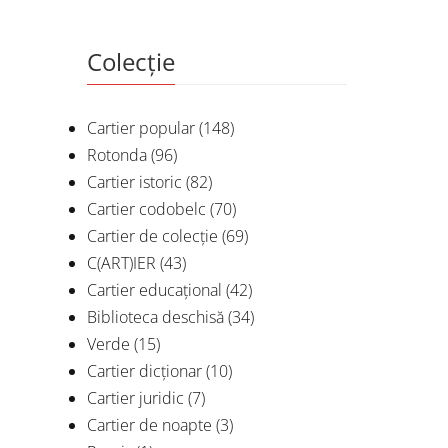
Colecție
Cartier popular
(148)
Rotonda
(96)
Cartier istoric
(82)
Cartier codobelc
(70)
Cartier de colecție
(69)
C(ART)IER
(43)
Cartier educațional
(42)
Biblioteca deschisă
(34)
Verde
(15)
Cartier dicționar
(10)
Cartier juridic
(7)
Cartier de noapte
(3)