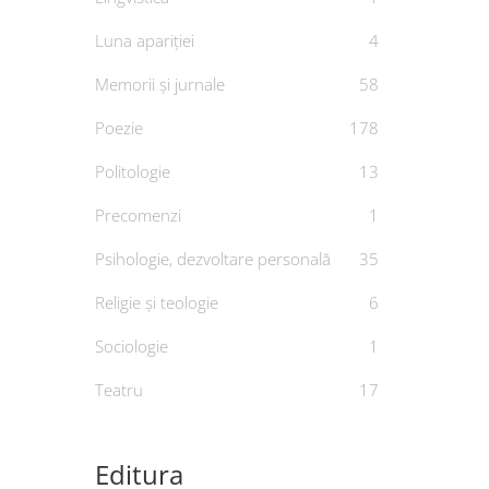
Luna apariției
4
Memorii și jurnale
58
Poezie
178
Politologie
13
Precomenzi
1
Psihologie, dezvoltare personală
35
Religie și teologie
6
Sociologie
1
Teatru
17
Editura