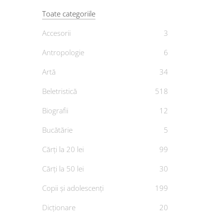
Toate categoriile
Accesorii
3
Antropologie
6
Artă
34
De
Beletristică
518
Biografii
12
Bucătărie
5
Cărți la 20 lei
99
Cărți la 50 lei
30
Copii și adolescenți
199
Dicționare
20