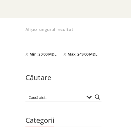
Afișez singurul rezultat
Min:
20.00
MDL
Max:
249.00
MDL
Căutare
Categorii