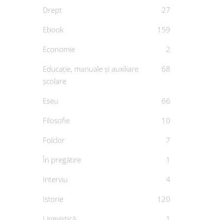
Drept
27
Ebook
159
Economie
2
Educație, manuale și auxiliare
68
școlare
Eseu
66
Filosofie
10
Folclor
7
În pregătire
1
Interviu
4
Istorie
120
Lingvistică
1