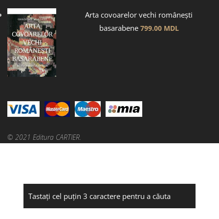
Arta covoarelor vechi românești
basarabene
799.00
MDL
© 2021 Editura CARTIER.