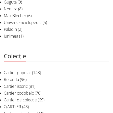
Guguță
(9)
Nemira
(8)
Max Blecher
(6)
Univers Enciclopedic
(5)
Paladin
(2)
Junimea
(1)
Colecție
Cartier popular
(148)
Rotonda
(96)
Cartier istoric
(81)
Cartier codobelc
(70)
Cartier de colecție
(69)
C(ART)IER
(43)