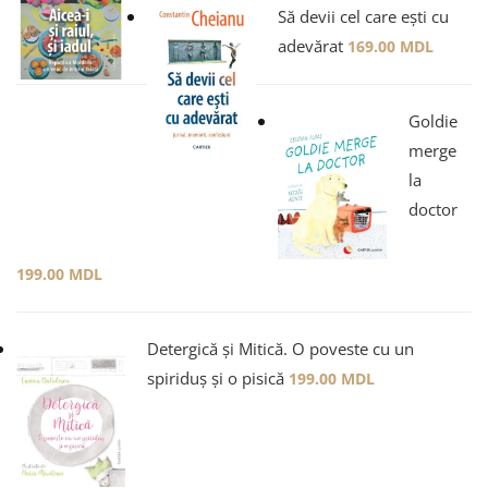
Să devii cel care ești cu
adevărat
169.00
MDL
Goldie
merge
la
doctor
199.00
MDL
Detergică și Mitică. O poveste cu un
spiriduș și o pisică
199.00
MDL