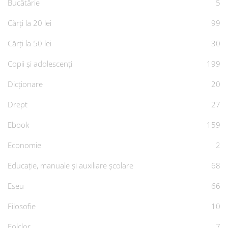
Bucătărie
5
Cărți la 20 lei
99
Cărți la 50 lei
30
Copii și adolescenți
199
Dicționare
20
Drept
27
Ebook
159
Economie
2
Educație, manuale și auxiliare școlare
68
Eseu
66
Filosofie
10
Folclor
7