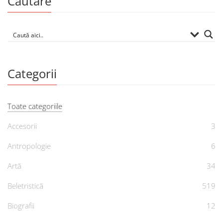
Căutare
Categorii
Toate categoriile
Accesorii
3
Antropologie
6
Artă
34
Beletristică
519
Biografii
12