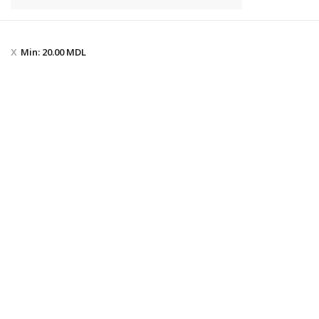
Min:
20.00
MDL