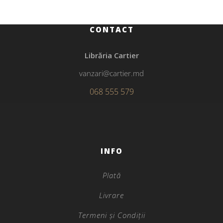
CONTACT
Librăria Cartier
vanzari@cartier.md
068 555 579
INFO
Plată
Livrare
Termeni și Condiții