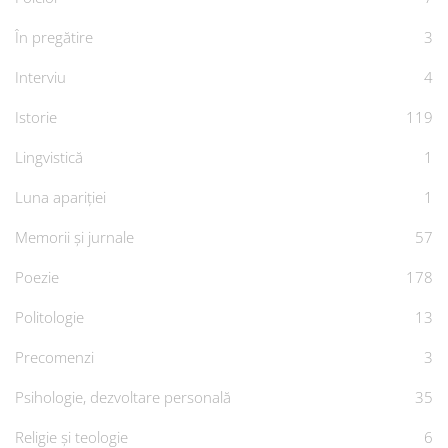
În pregătire
3
Interviu
4
Istorie
119
Lingvistică
1
Luna apariției
1
Memorii și jurnale
57
Poezie
178
Politologie
13
Precomenzi
3
Psihologie, dezvoltare personală
35
Religie și teologie
6