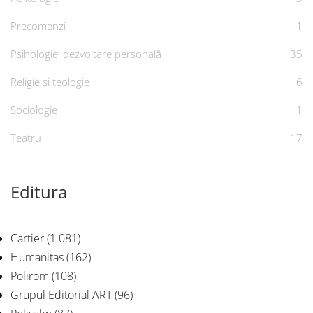
Precomenzi
1
Psihologie, dezvoltare personală
35
Religie și teologie
6
Sociologie
1
Teatru
17
Editura
Cartier
(1.081)
Humanitas
(162)
Polirom
(108)
Grupul Editorial ART
(96)