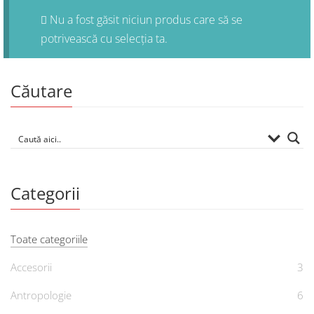
Nu a fost găsit niciun produs care să se
potrivească cu selecția ta.
Căutare
Categorii
Toate categoriile
Accesorii
3
Antropologie
6