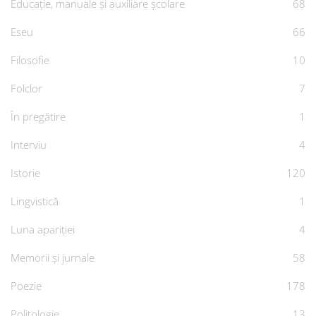
Educație, manuale și auxiliare școlare
68
Eseu
66
Filosofie
10
Folclor
7
În pregătire
1
Interviu
4
Istorie
120
Lingvistică
1
Luna apariției
4
Memorii și jurnale
58
Poezie
178
Politologie
13