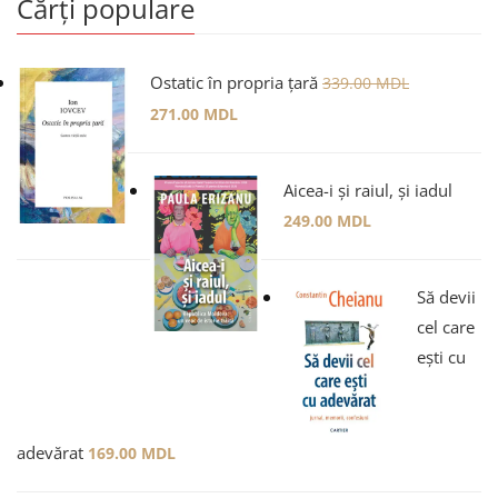
Cărți populare
Ostatic în propria țară
339.00
MDL
271.00
MDL
Aicea-i și raiul, și iadul
249.00
MDL
Să devii
cel care
ești cu
adevărat
169.00
MDL