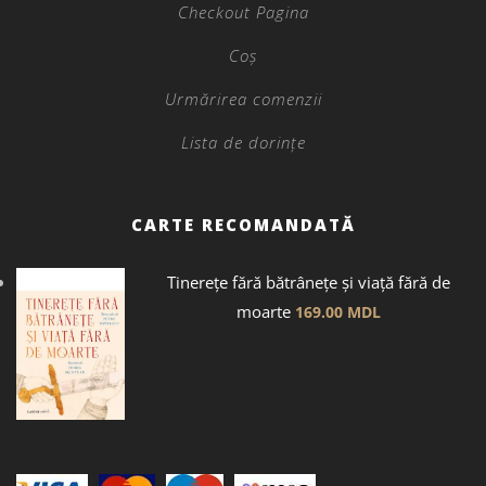
Checkout Pagina
Coș
Urmărirea comenzii
Lista de dorințe
CARTE RECOMANDATĂ
Tinerețe fără bătrânețe și viață fără de
moarte
169.00
MDL