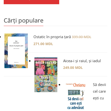
Cărți populare
Ostatic în propria țară
339.00
MDL
271.00
MDL
Aicea-i și raiul, și iadul
249.00
MDL
Să devii
cel care
ești cu