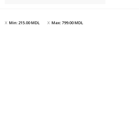
Min:
215.00
MDL
Max:
799.00
MDL