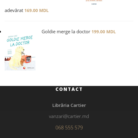
adevărat
169.00
MDL
Goldie merge la doctor
199.00
MDL
CONTACT
Librăria Cartier
vanzari@cartier.md
068 555 579