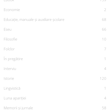
Economie
2
Educație, manuale și auxiliare școlare
68
Eseu
66
Filosofie
10
Folclor
7
În pregătire
1
Interviu
4
Istorie
120
Lingvistică
1
Luna apariției
4
Memorii și jurnale
58