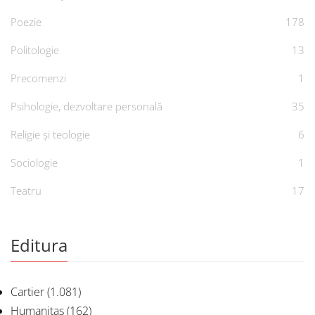
Poezie
178
Politologie
13
Precomenzi
1
Psihologie, dezvoltare personală
35
Religie și teologie
6
Sociologie
1
Teatru
17
Editura
Cartier
(1.081)
Humanitas
(162)