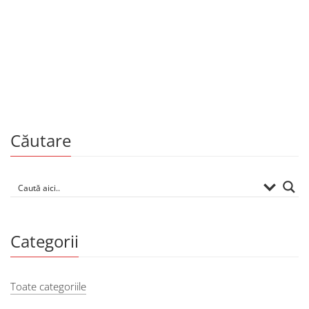
Artă
599.00
MDL
Republica Moldova. Țara vinului și florii-soarelui
De
MIYA KOSEI
Căutare
Categorii
Toate categoriile