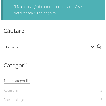
Nu a fost găsit niciun produs care să se
potrivească cu selecția ta.
Căutare
Categorii
Toate categoriile
Accesorii
3
Antropologie
6