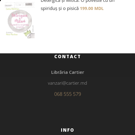
Detergică și Mitică. O poveste cu un
spiriduș și o pisică
199.00
MDL
CONTACT
Librăria Cartier
vanzari@cartier.md
068 555 579
INFO