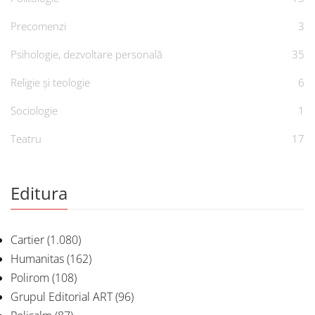
Precomenzi
3
Psihologie, dezvoltare personală
35
Religie și teologie
6
Sociologie
1
Teatru
17
Editura
Cartier
(1.080)
Humanitas
(162)
Polirom
(108)
Grupul Editorial ART
(96)