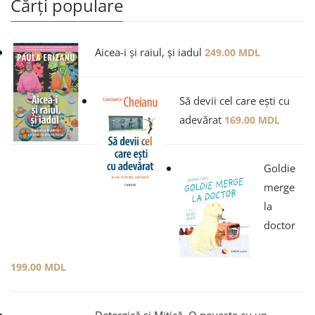
Cărți populare
Aicea-i și raiul, și iadul
249.00
MDL
Să devii cel care ești cu
adevărat
169.00
MDL
Goldie
merge
la
doctor
199.00
MDL