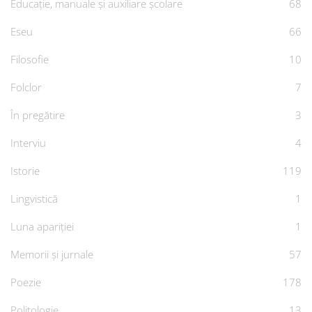
Educație, manuale și auxiliare școlare
68
Eseu
66
Filosofie
10
Folclor
7
În pregătire
3
Interviu
4
Istorie
119
Lingvistică
1
Luna apariției
1
Memorii și jurnale
57
Poezie
178
Politologie
13