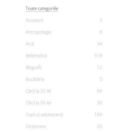
Toate categoriile
Accesorii
3
Antropologie
6
Indu
Artă
34
Beletristică
518
De
ANA
Biografii
12
Bucătărie
5
Cărți la 20 lei
99
Cărți la 50 lei
30
Copii și adolescenți
199
Dicționare
20