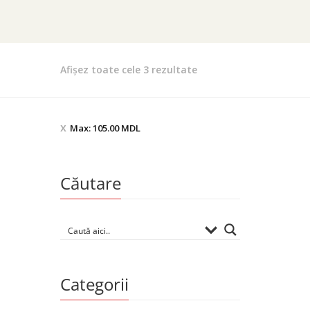
Sortat
Afișez toate cele 3 rezultate
după
preț:
de
Max:
105.00
MDL
la
mic
la
Căutare
mare
Categorii