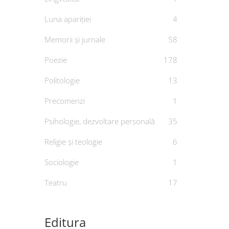
Luna apariției
4
Memorii și jurnale
58
Poezie
178
Politologie
13
Precomenzi
1
Psihologie, dezvoltare personală
35
Religie și teologie
6
Sociologie
1
Teatru
17
Editura