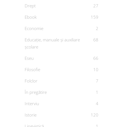
Drept
27
Ebook
159
Economie
2
Educație, manuale și auxiliare
68
școlare
Eseu
66
Filosofie
10
Folclor
7
În pregătire
1
Interviu
4
Istorie
120
Lingvistică
1