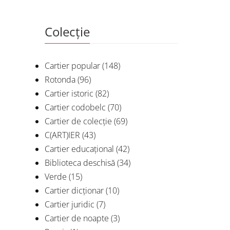
Colecție
Cartier popular
(148)
Rotonda
(96)
Cartier istoric
(82)
Cartier codobelc
(70)
Cartier de colecție
(69)
C(ART)IER
(43)
Cartier educațional
(42)
Biblioteca deschisă
(34)
Verde
(15)
Cartier dicționar
(10)
Cartier juridic
(7)
Cartier de noapte
(3)