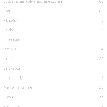
Educație, manuale și auxiliare școlare
68
Eseu
66
Filosofie
10
Folclor
7
În pregătire
1
Interviu
4
Istorie
120
Lingvistică
1
Luna apariției
4
Memorii și jurnale
58
Poezie
178
Politologie
13