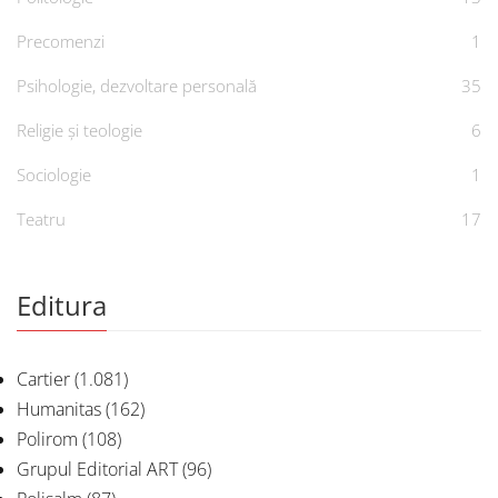
Precomenzi
1
Psihologie, dezvoltare personală
35
Religie și teologie
6
Sociologie
1
Teatru
17
Editura
Cartier
(1.081)
Humanitas
(162)
Polirom
(108)
Grupul Editorial ART
(96)