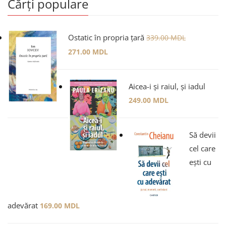
Cărți populare
Ostatic în propria țară
339.00
MDL
271.00
MDL
Aicea-i și raiul, și iadul
249.00
MDL
Să devii
cel care
ești cu
adevărat
169.00
MDL