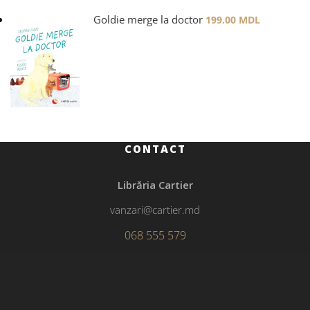
Goldie merge la doctor
199.00
MDL
CONTACT
Librăria Cartier
vanzari@cartier.md
068 555 579