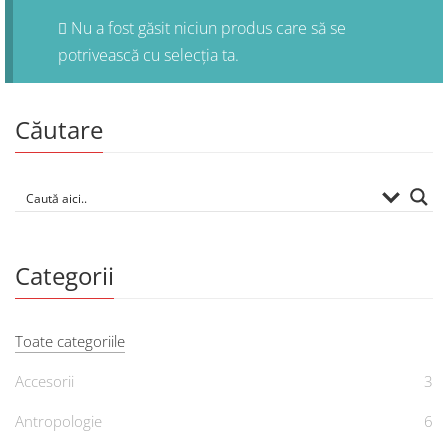
Nu a fost găsit niciun produs care să se
potrivească cu selecția ta.
Căutare
Categorii
Toate categoriile
Accesorii
3
Antropologie
6