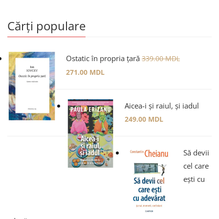
Cărți populare
Ostatic în propria țară
339.00
MDL
271.00
MDL
Aicea-i și raiul, și iadul
249.00
MDL
Să devii
cel care
ești cu