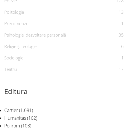
Poezie
178
Politologie
13
Precomenzi
1
Psihologie, dezvoltare personală
35
Religie și teologie
6
Sociologie
1
Teatru
17
Editura
Cartier
(1.081)
Humanitas
(162)
Polirom
(108)