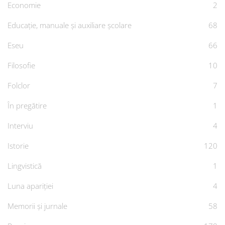
Economie
2
Educație, manuale și auxiliare școlare
68
Eseu
66
Filosofie
10
Folclor
7
În pregătire
1
Interviu
4
Istorie
120
Lingvistică
1
Luna apariției
4
Memorii și jurnale
58