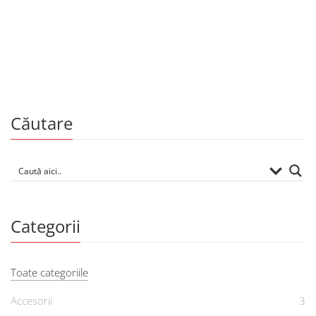
Educație, manuale și auxiliare școlare
Fizica. Clasa a VII
De
ION BOTGROS
Căutare
Categorii
Toate categoriile
Accesorii
3