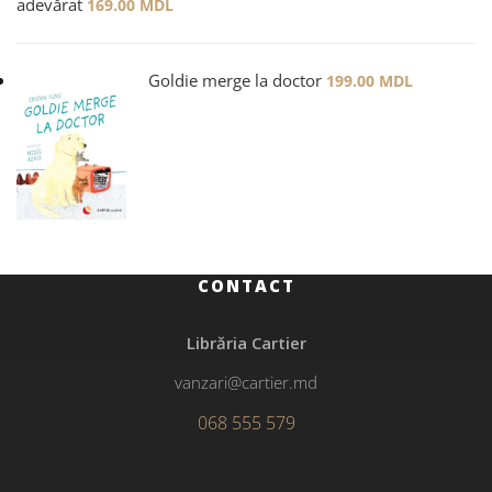
adevărat
169.00
MDL
Goldie merge la doctor
199.00
MDL
CONTACT
Librăria Cartier
vanzari@cartier.md
068 555 579