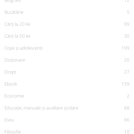
Biografii
12
Bucătărie
5
Cărți la 20 lei
99
Cărți la 50 lei
30
Copii și adolescenți
199
Dicționare
20
Drept
27
Ebook
159
Economie
2
Educație, manuale și auxiliare școlare
68
Eseu
66
Filosofie
10