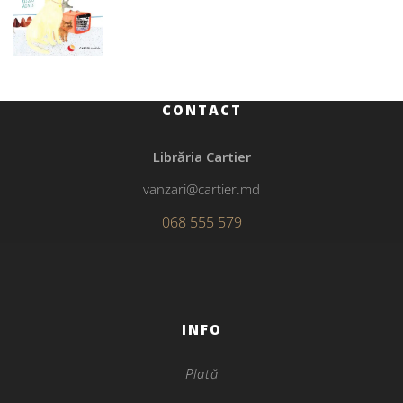
CONTACT
Librăria Cartier
vanzari@cartier.md
068 555 579
INFO
Plată