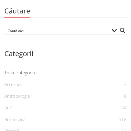
Căutare
Categorii
Toate categoriile
Accesorii
3
Antropologie
6
Artă
34
Beletristică
518