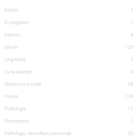
Folclor
7
În pregătire
1
Interviu
4
Istorie
120
Lingvistică
1
Luna apariției
4
Memorii și jurnale
58
Poezie
178
Politologie
13
Precomenzi
1
Psihologie, dezvoltare personală
35