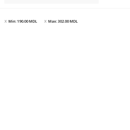
Min:
190.00
MDL
Max:
302.00
MDL