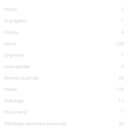
Folclor
7
În pregătire
1
Interviu
4
Istorie
120
Lingvistică
1
Luna apariției
4
Memorii și jurnale
58
Poezie
178
Politologie
13
Precomenzi
1
Psihologie, dezvoltare personală
35