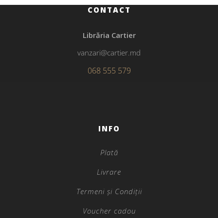
CONTACT
Librăria Cartier
vanzari@cartier.md
068 555 579
INFO
Plată
Livrare
Termeni și Condiții
Voucher cadou