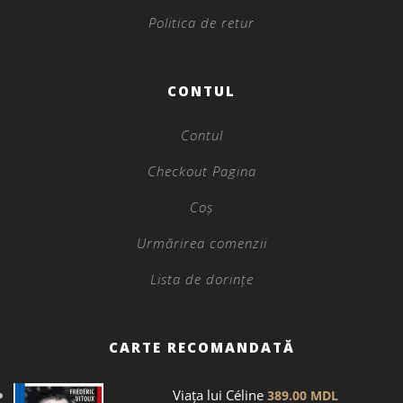
Politica de retur
CONTUL
Contul
Checkout Pagina
Coș
Urmărirea comenzii
Lista de dorințe
CARTE RECOMANDATĂ
Viața lui Céline
389.00
MDL