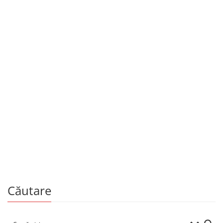
Copii și adolescenți
Croitorul din Gloucester
De
BEATRIX POTTER
Căutare