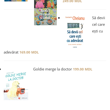
249.00
MDL
Să devii
cel care
ești cu
adevărat
169.00
MDL
Goldie merge la doctor
199.00
MDL