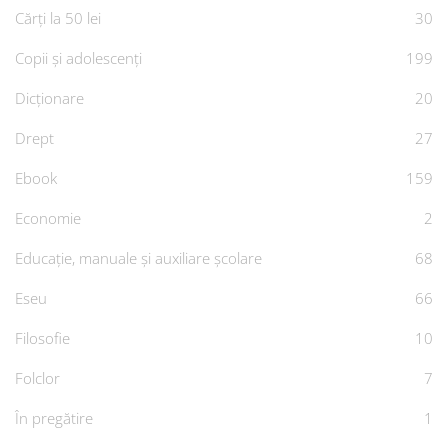
Cărți la 50 lei
30
Copii și adolescenți
199
Dicționare
20
Drept
27
Ebook
159
Economie
2
Educație, manuale și auxiliare școlare
68
Eseu
66
Filosofie
10
Folclor
7
În pregătire
1