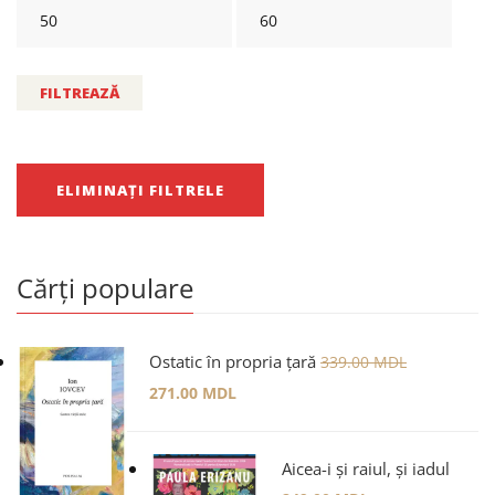
FILTREAZĂ
ELIMINAȚI FILTRELE
Cărți populare
Ostatic în propria țară
339.00
MDL
271.00
MDL
Aicea-i și raiul, și iadul