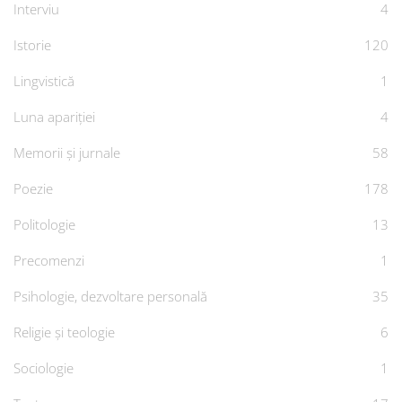
Interviu
4
Istorie
120
Lingvistică
1
Luna apariției
4
Memorii și jurnale
58
Poezie
178
Politologie
13
Precomenzi
1
Psihologie, dezvoltare personală
35
Religie și teologie
6
Sociologie
1