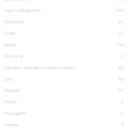
Copii și adolescenți
199
Dicționare
20
Drept
27
Ebook
159
Economie
2
Educație, manuale și auxiliare școlare
68
Eseu
66
Filosofie
10
Folclor
7
În pregătire
1
Interviu
4