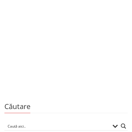
Copii și adolescenți
Toporul cu coadă de păun
De
GRIGORE VIERU
Căutare