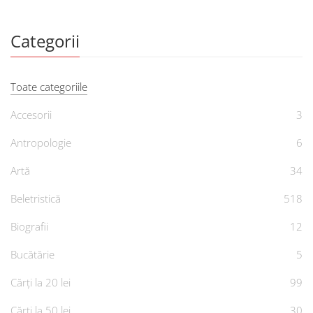
Categorii
Toate categoriile
Accesorii
3
Antropologie
6
Artă
34
Beletristică
518
Biografii
12
Bucătărie
5
Cărți la 20 lei
99
Cărți la 50 lei
30