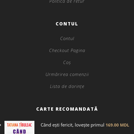
Politica de retur
CONTUL
Contul
Checkout Pagina
Coș
Urmărirea comenzii
Lista de dorințe
CARTE RECOMANDATĂ
Când ești fericit, lovește primul
169.00
MDL