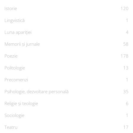
Istorie
120
Lingvistică
1
Luna apariției
4
Memorii și jurnale
58
Poezie
178
Politologie
13
Precomenzi
1
Psihologie, dezvoltare personală
35
Religie și teologie
6
Sociologie
1
Teatru
17