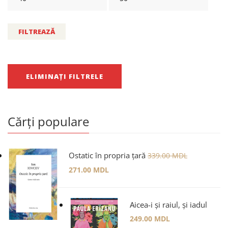
FILTREAZĂ
ELIMINAȚI FILTRELE
Cărți populare
Ostatic în propria țară
339.00
MDL
271.00
MDL
Aicea-i și raiul, și iadul
249.00
MDL