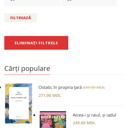
FILTREAZĂ
ELIMINAȚI FILTRELE
Cărți populare
Ostatic în propria țară
339.00
MDL
271.00
MDL
Aicea-i și raiul, și iadul
249.00
MDL