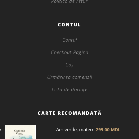
Politica de retur
CONTUL
Contul
Checkout Pagina
Coș
Urmărirea comenzii
Lista de dorințe
CARTE RECOMANDATĂ
Aer verde, matern
299.00
MDL