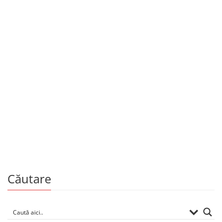
Copii și adolescenți
Toporul cu coadă de păun
De
GRIGORE VIERU
Căutare