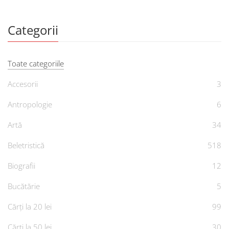
Categorii
Toate categoriile
Accesorii
3
Antropologie
6
Artă
34
Beletristică
518
Biografii
12
Bucătărie
5
Cărți la 20 lei
99
Cărți la 50 lei
30