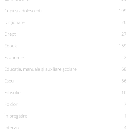
Copii și adolescenți
199
Dicționare
20
Drept
27
Ebook
159
Economie
2
Educație, manuale și auxiliare școlare
68
Eseu
66
Filosofie
10
Folclor
7
În pregătire
1
Interviu
4