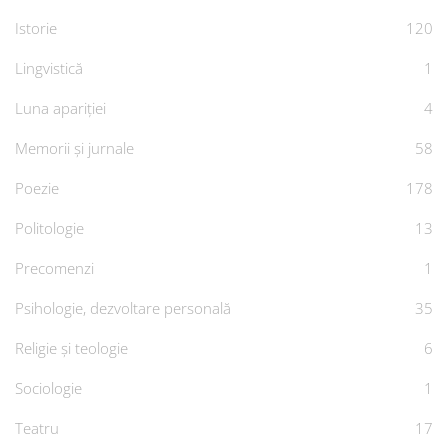
Istorie
120
Lingvistică
1
Luna apariției
4
Memorii și jurnale
58
Poezie
178
Politologie
13
Precomenzi
1
Psihologie, dezvoltare personală
35
Religie și teologie
6
Sociologie
1
Teatru
17