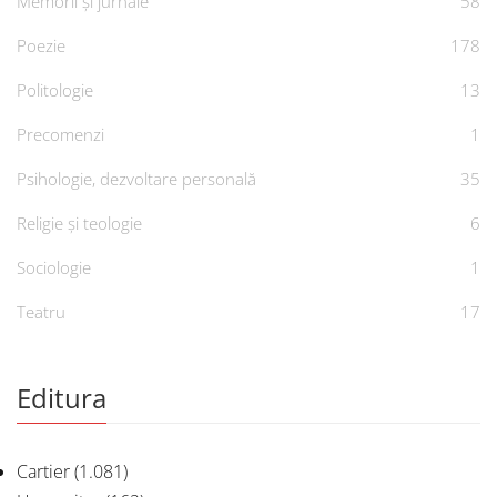
Memorii și jurnale
58
Poezie
178
Politologie
13
Precomenzi
1
Psihologie, dezvoltare personală
35
Religie și teologie
6
Sociologie
1
Teatru
17
Editura
Cartier
(1.081)