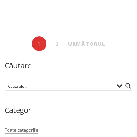
Copii și adolescenți
Îngerii mării
De
STELA POPA
1
2
URMĂTORUL
Căutare
Categorii
Toate categoriile