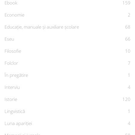
Ebook
159
Economie
2
Educație, manuale și auxiliare școlare
68
Eseu
66
Filosofie
10
Folclor
7
În pregătire
1
Interviu
4
Istorie
120
Lingvistică
1
Luna apariției
4