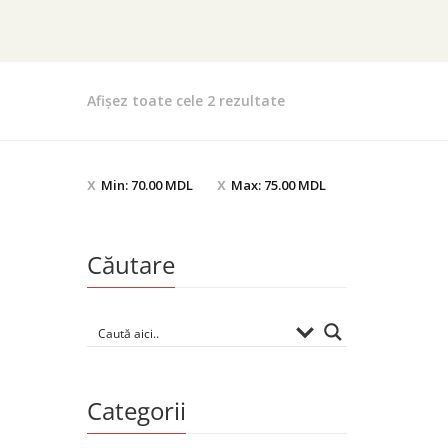
Afișez toate cele 2 rezultate
Min:
70.00
MDL
Max:
75.00
MDL
Căutare
Categorii