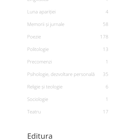
Luna apariției
4
Memorii și jurnale
58
Poezie
178
Politologie
13
Precomenzi
1
Psihologie, dezvoltare personală
35
Religie și teologie
6
Sociologie
1
Teatru
17
Editura