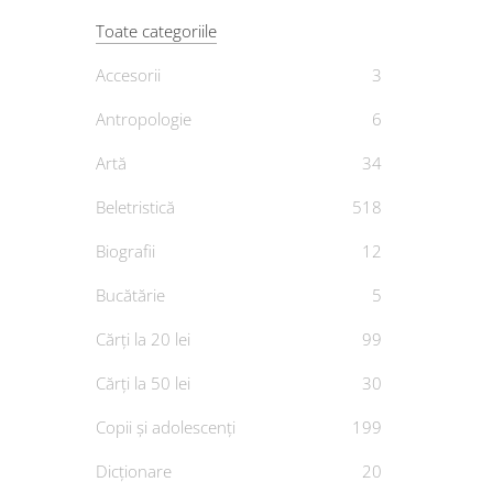
Toate categoriile
Accesorii
3
Cop
Antropologie
6
Rege
Artă
34
D
Beletristică
518
Biografii
12
Bucătărie
5
Cărți la 20 lei
99
Cărți la 50 lei
30
Copii și adolescenți
199
Dicționare
20