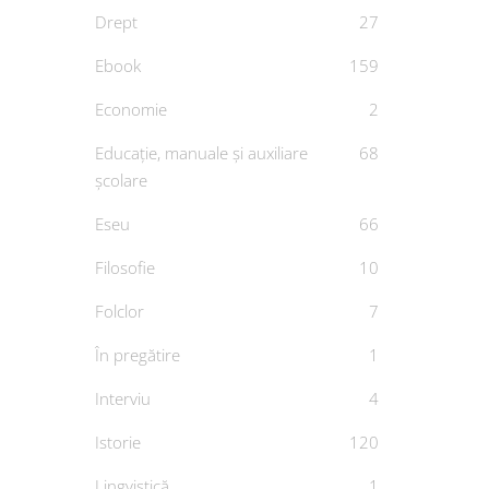
Drept
27
Ebook
159
Economie
2
Educație, manuale și auxiliare
68
școlare
Eseu
66
Filosofie
10
Folclor
7
În pregătire
1
Interviu
4
Istorie
120
Lingvistică
1