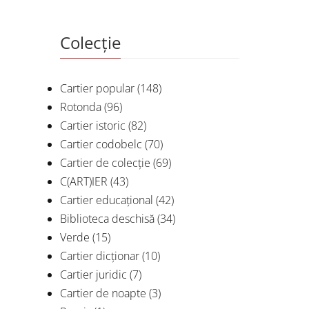
Colecție
Cartier popular
(148)
Rotonda
(96)
Cartier istoric
(82)
Cartier codobelc
(70)
Cartier de colecție
(69)
C(ART)IER
(43)
Cartier educațional
(42)
Biblioteca deschisă
(34)
Verde
(15)
Cartier dicționar
(10)
Cartier juridic
(7)
Cartier de noapte
(3)