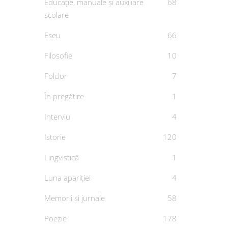
Educație, manuale și auxiliare
68
școlare
Eseu
66
Filosofie
10
Folclor
7
În pregătire
1
Interviu
4
Istorie
120
Lingvistică
1
Luna apariției
4
Memorii și jurnale
58
Poezie
178