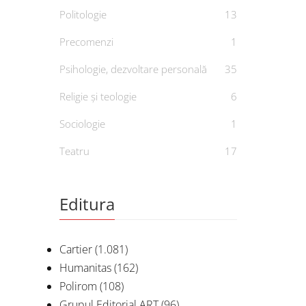
Politologie
13
Precomenzi
1
Psihologie, dezvoltare personală
35
Religie și teologie
6
Sociologie
1
Teatru
17
Editura
Cartier
(1.081)
Humanitas
(162)
Polirom
(108)
Grupul Editorial ART
(96)