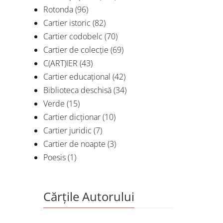
Rotonda
(96)
Cartier istoric
(82)
Cartier codobelc
(70)
Cartier de colecție
(69)
C(ART)IER
(43)
Cartier educațional
(42)
Biblioteca deschisă
(34)
Verde
(15)
Cartier dicționar
(10)
Cartier juridic
(7)
Cartier de noapte
(3)
Poesis
(1)
Cărțile Autorului