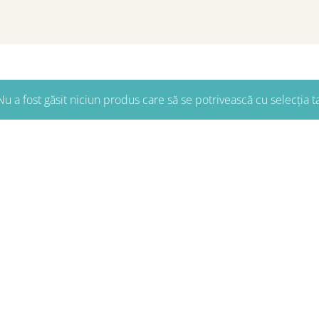
u a fost găsit niciun produs care să se potrivească cu selecția t