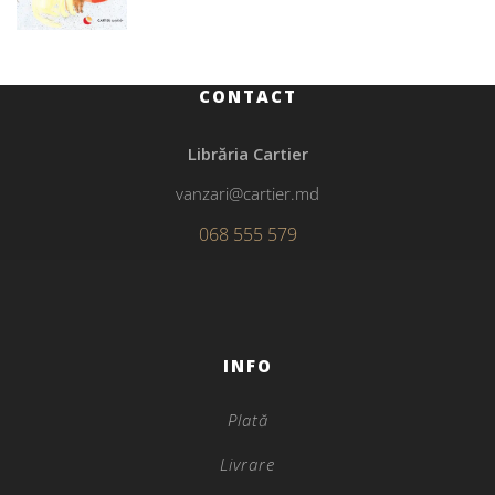
CONTACT
Librăria Cartier
vanzari@cartier.md
068 555 579
INFO
Plată
Livrare