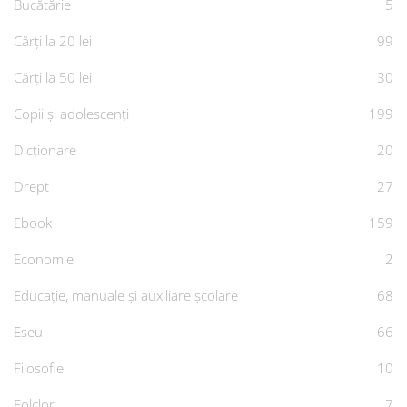
Bucătărie
5
Cărți la 20 lei
99
Cărți la 50 lei
30
Copii și adolescenți
199
Dicționare
20
Drept
27
Ebook
159
Economie
2
Educație, manuale și auxiliare școlare
68
Eseu
66
Filosofie
10
Folclor
7