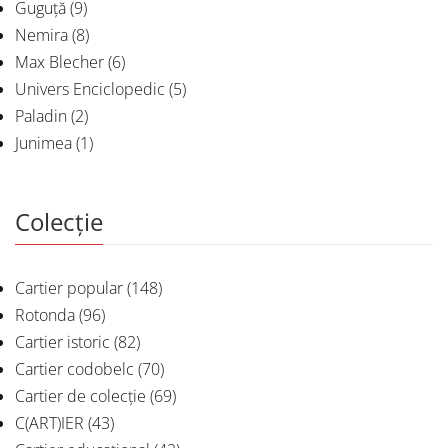
Guguță
(9)
Nemira
(8)
Max Blecher
(6)
Univers Enciclopedic
(5)
Paladin
(2)
Junimea
(1)
Colecție
Cartier popular
(148)
Rotonda
(96)
Cartier istoric
(82)
Cartier codobelc
(70)
Cartier de colecție
(69)
C(ART)IER
(43)