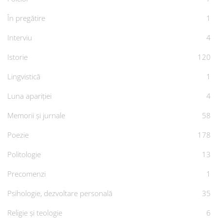
În pregătire
1
Interviu
4
Istorie
120
Lingvistică
1
Luna apariției
4
Memorii și jurnale
58
Poezie
178
Politologie
13
Precomenzi
1
Psihologie, dezvoltare personală
35
Religie și teologie
6