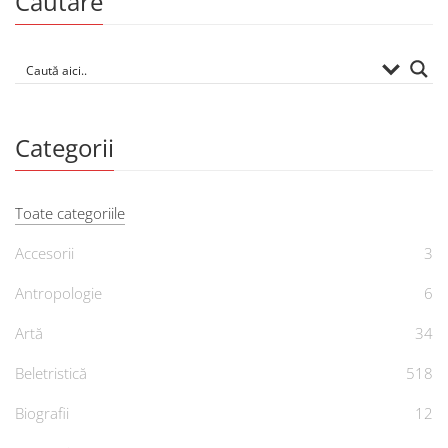
Căutare
Categorii
Toate categoriile
Accesorii
3
Antropologie
6
Artă
34
Beletristică
518
Biografii
12