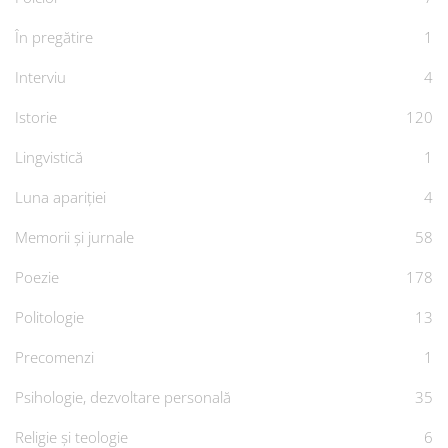
În pregătire
1
Interviu
4
Istorie
120
Lingvistică
1
Luna apariției
4
Memorii și jurnale
58
Poezie
178
Politologie
13
Precomenzi
1
Psihologie, dezvoltare personală
35
Religie și teologie
6