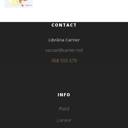
CONTACT
Librăria Cartier
vanzari@cartier.md
068 555 579
INFO
Plată
Livrare