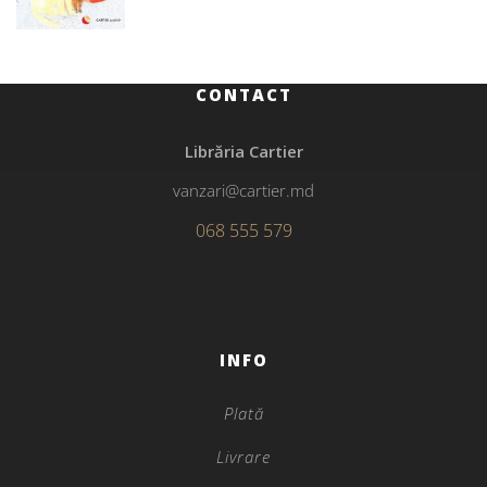
CONTACT
Librăria Cartier
vanzari@cartier.md
068 555 579
INFO
Plată
Livrare