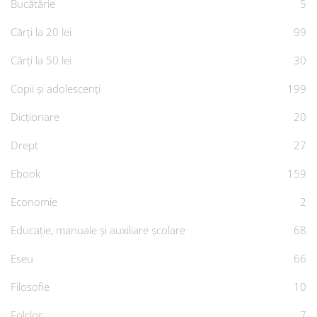
Bucătărie
5
Cărți la 20 lei
99
Cărți la 50 lei
30
Copii și adolescenți
199
Dicționare
20
Drept
27
Ebook
159
Economie
2
Educație, manuale și auxiliare școlare
68
Eseu
66
Filosofie
10
Folclor
7