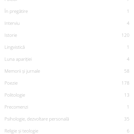
În pregătire
1
Interviu
4
Istorie
120
Lingvistică
1
Luna apariției
4
Memorii și jurnale
58
Poezie
178
Politologie
13
Precomenzi
1
Psihologie, dezvoltare personală
35
Religie și teologie
6