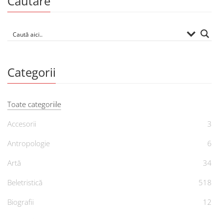
Căutare
Categorii
Toate categoriile
Accesorii
3
Antropologie
6
Artă
34
Beletristică
518
Biografii
12