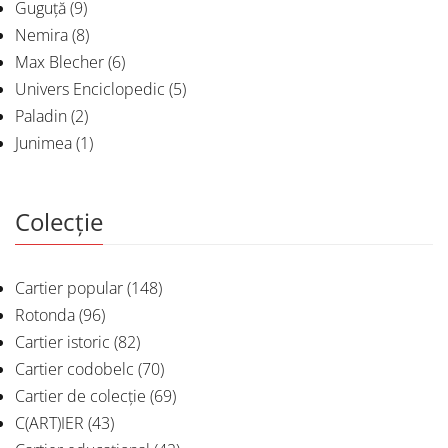
Guguță
(9)
Nemira
(8)
Max Blecher
(6)
Univers Enciclopedic
(5)
Paladin
(2)
Junimea
(1)
Colecție
Cartier popular
(148)
Rotonda
(96)
Cartier istoric
(82)
Cartier codobelc
(70)
Cartier de colecție
(69)
C(ART)IER
(43)