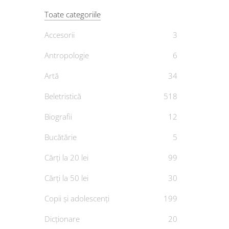
Toate categoriile
Accesorii
3
Cop
Antropologie
6
Artă
34
Băiatul
Beletristică
518
Biografii
12
De
Bucătărie
5
Cărți la 20 lei
99
Cărți la 50 lei
30
Copii și adolescenți
199
Dicționare
20