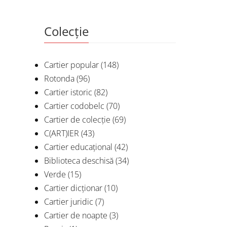
Colecție
Cartier popular
(148)
Rotonda
(96)
Cartier istoric
(82)
Cartier codobelc
(70)
Cartier de colecție
(69)
C(ART)IER
(43)
Cartier educațional
(42)
Biblioteca deschisă
(34)
Verde
(15)
Cartier dicționar
(10)
Cartier juridic
(7)
Cartier de noapte
(3)