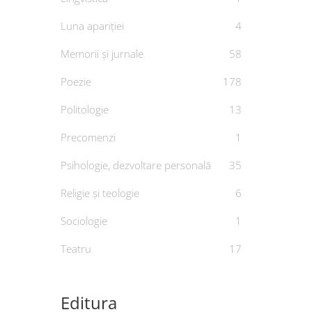
Luna apariției
4
Memorii și jurnale
58
Poezie
178
Politologie
13
Precomenzi
1
Psihologie, dezvoltare personală
35
Religie și teologie
6
Sociologie
1
Teatru
17
Editura