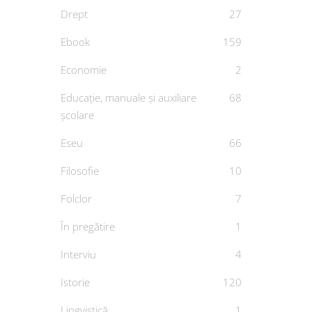
Drept
27
Ebook
159
Economie
2
Educație, manuale și auxiliare
68
Cop
școlare
Harry 
Eseu
66
D
Filosofie
10
Folclor
7
În pregătire
1
Interviu
4
Istorie
120
Lingvistică
1