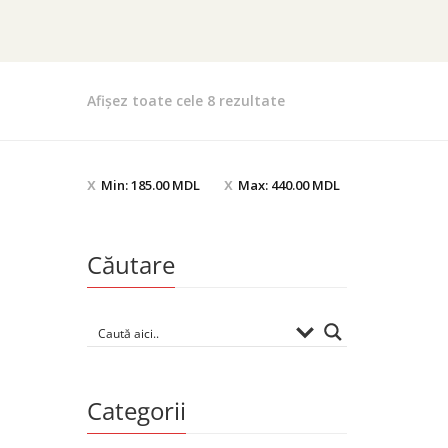
Afișez toate cele 8 rezultate
Min:
185.00
MDL
Max:
440.00
MDL
Căutare
Categorii