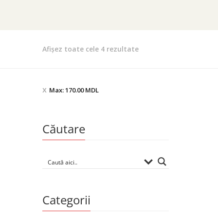
Sortat
Afișez toate cele 4 rezultate
după
preț:
de
Max:
170.00
MDL
la
mic
la
Căutare
mare
Categorii