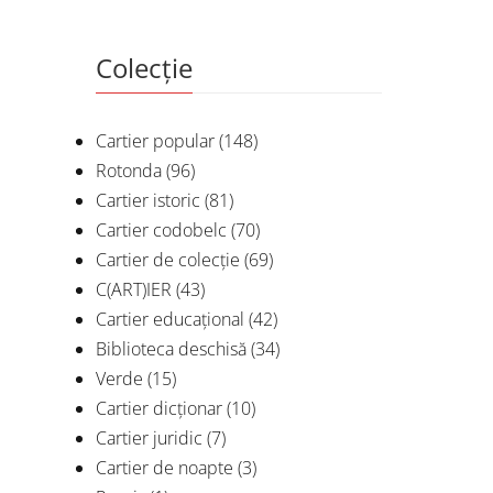
Colecție
Cartier popular
(148)
Rotonda
(96)
Cartier istoric
(81)
Cartier codobelc
(70)
Cartier de colecție
(69)
C(ART)IER
(43)
Cartier educațional
(42)
Biblioteca deschisă
(34)
Verde
(15)
Cartier dicționar
(10)
Cartier juridic
(7)
Cartier de noapte
(3)