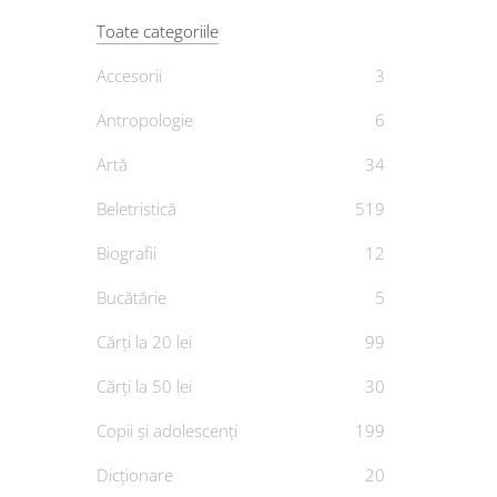
Toate categoriile
Accesorii
3
Antropologie
6
Artă
34
Și
Beletristică
519
De
E
Biografii
12
Bucătărie
5
Cărți la 20 lei
99
Cărți la 50 lei
30
Copii și adolescenți
199
Dicționare
20