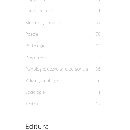
Luna apariției
1
Memorii și jurnale
57
Poezie
178
Politologie
13
Precomenzi
3
Psihologie, dezvoltare personală
35
Religie și teologie
6
Sociologie
1
Teatru
17
Editura