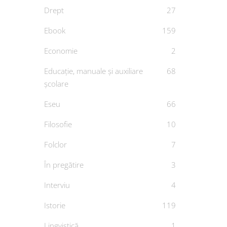
Drept
27
Ebook
159
Economie
2
Educație, manuale și auxiliare
68
școlare
Eseu
66
Filosofie
10
Folclor
7
În pregătire
3
Interviu
4
Istorie
119
Lingvistică
1