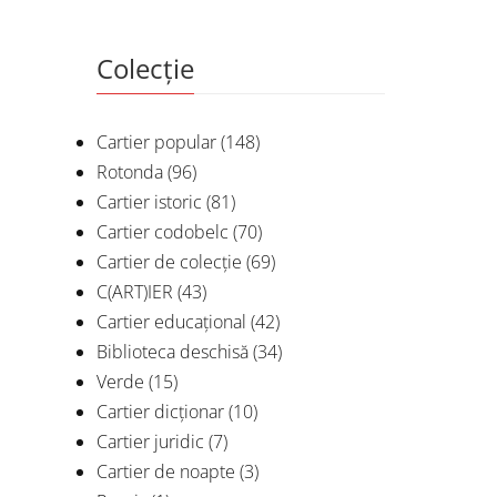
Colecție
Cartier popular
(148)
Rotonda
(96)
Cartier istoric
(81)
Cartier codobelc
(70)
Cartier de colecție
(69)
C(ART)IER
(43)
Cartier educațional
(42)
Biblioteca deschisă
(34)
Verde
(15)
Cartier dicționar
(10)
Cartier juridic
(7)
Cartier de noapte
(3)