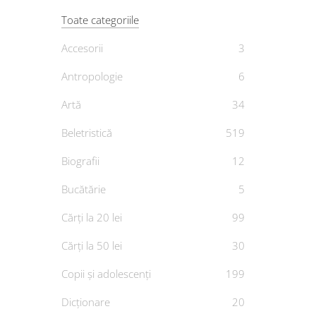
Toate categoriile
Accesorii
3
Antropologie
6
Artă
34
To
Beletristică
519
De
G
Biografii
12
Bucătărie
5
Cărți la 20 lei
99
Cărți la 50 lei
30
Copii și adolescenți
199
Dicționare
20