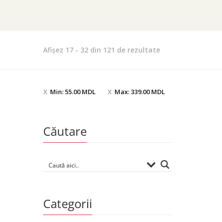
Sortat
Afișez 17 - 32 din 121 de rezultate
după
evaluarea
medie
Min:
55.00
MDL
Max:
339.00
MDL
Căutare
Categorii