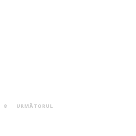
Poezie
Beletristică
119.00
MDL
199.00
MDL
tul disfuncției
Auzi cum cântă
conestoga?
SORINA RÎNDAȘU
De
DORU CIOCANU
8
URMĂTORUL