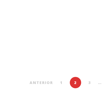
Poezie
Poezie
119.00
MDL
119.00
MDL
politici de
în zori ca după un
Rega
fidențialitate
sfârșit de lume
De
SORIN DESPOT
De
EMANUEL GURALIVU
ANTERIOR
1
2
3
…