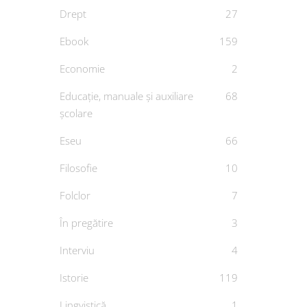
Drept
27
Ebook
159
Economie
2
Educație, manuale și auxiliare
68
școlare
Doctr
polit
Eseu
66
De
Filosofie
10
Folclor
7
În pregătire
3
Interviu
4
Istorie
119
Lingvistică
1