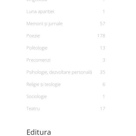
Luna apariției
1
Memorii și jurnale
57
Poezie
178
Psiho
Politologie
13
Precomenzi
3
A a
Psihologie, dezvoltare personală
35
D
Religie și teologie
6
Sociologie
1
Teatru
17
Editura