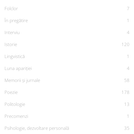
Folclor
7
În pregătire
1
Interviu
4
Istorie
120
Lingvistică
1
Luna apariției
4
Memorii și jurnale
58
Poezie
178
Politologie
13
Precomenzi
1
Psihologie, dezvoltare personală
35