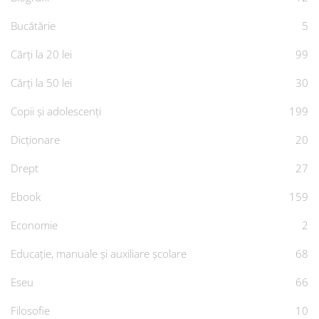
Bucătărie
5
Cărți la 20 lei
99
Cărți la 50 lei
30
Copii și adolescenți
199
Dicționare
20
Drept
27
Ebook
159
Economie
2
Educație, manuale și auxiliare școlare
68
Eseu
66
Filosofie
10