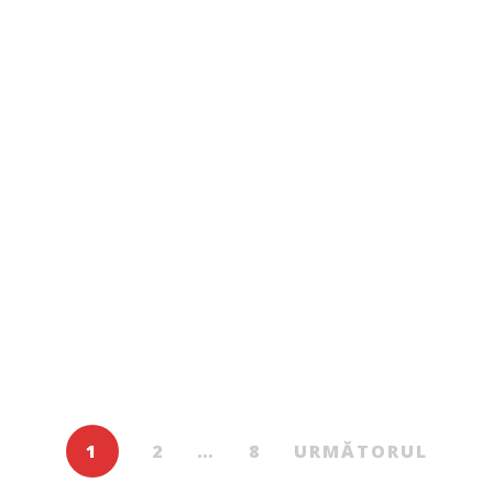
Beletristică
199.00
MDL
Tu și alte femei
De
DUMITRU CRUDU
1
2
…
8
URMĂTORUL