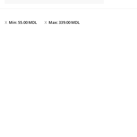
Min:
55.00
MDL
Max:
339.00
MDL