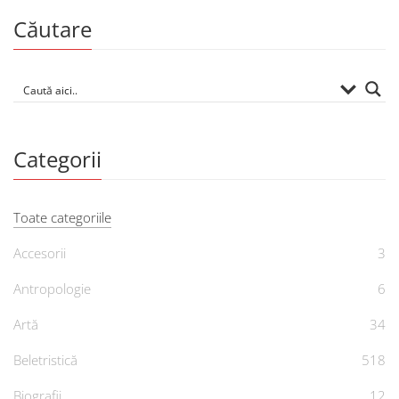
Căutare
Categorii
Toate categoriile
Accesorii
3
Antropologie
6
Artă
34
Beletristică
518
Biografii
12