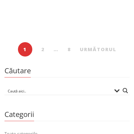
111.00
MDL
Scurtă istorie a dezastrelor naturale
De
LUCIAN BOIA
1
2
…
8
URMĂTORUL
Căutare
Categorii
Toate categoriile