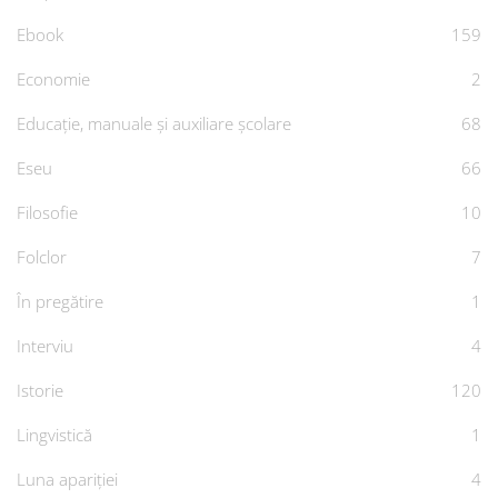
Ebook
159
Economie
2
Educație, manuale și auxiliare școlare
68
Eseu
66
Filosofie
10
Folclor
7
În pregătire
1
Interviu
4
Istorie
120
Lingvistică
1
Luna apariției
4