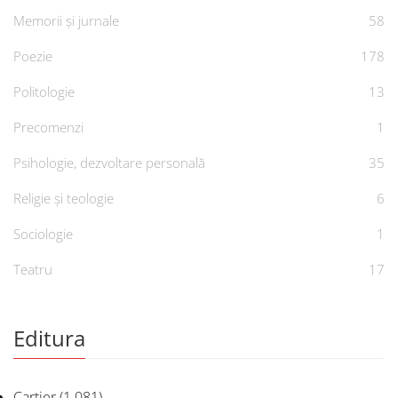
Memorii și jurnale
58
Poezie
178
Politologie
13
Precomenzi
1
Psihologie, dezvoltare personală
35
Religie și teologie
6
Sociologie
1
Teatru
17
Editura
Cartier
(1.081)