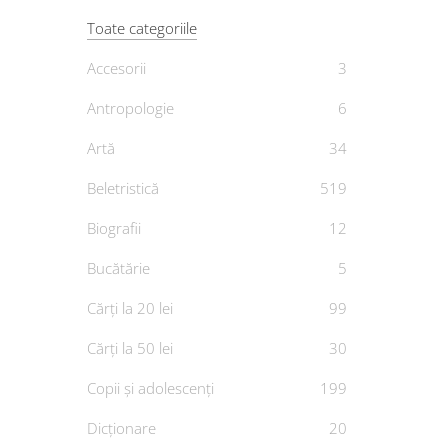
Toate categoriile
Accesorii
3
Antropologie
6
Artă
34
D
Beletristică
519
Biografii
12
Bucătărie
5
Cărți la 20 lei
99
Cărți la 50 lei
30
Copii și adolescenți
199
Dicționare
20