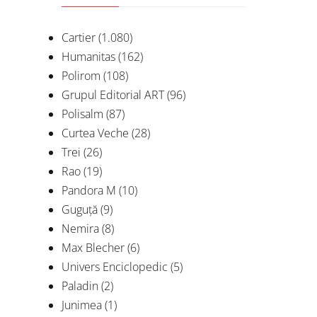
Cartier
(1.080)
Humanitas
(162)
Polirom
(108)
Grupul Editorial ART
(96)
Polisalm
(87)
Curtea Veche
(28)
Trei
(26)
Aromân
Rao
(19)
Dep
Pandora M
(10)
Politi
Guguță
(9)
cu
Nemira
(8)
Pretut
Max Blecher
(6)
des
prem
Univers Enciclopedic
(5)
Paladin
(2)
Junimea
(1)
De