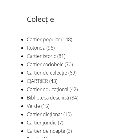
Colecție
Cartier popular
(148)
Rotonda
(96)
Cartier istoric
(81)
Cartier codobelc
(70)
Cartier de colecție
(69)
C(ART)IER
(43)
Cartier educațional
(42)
Biblioteca deschisă
(34)
Verde
(15)
Cartier dicționar
(10)
Cartier juridic
(7)
Cartier de noapte
(3)