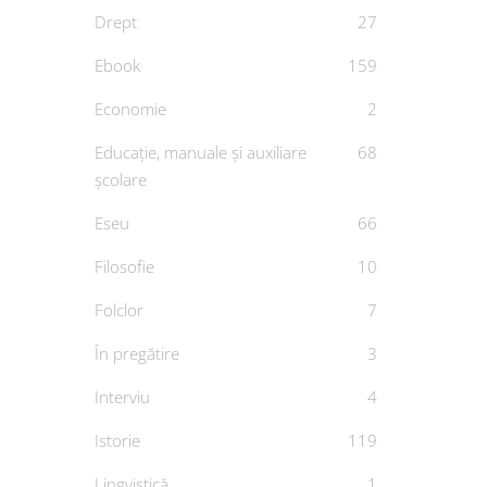
Drept
27
Ebook
159
Economie
2
Educație, manuale și auxiliare
68
Un e
școlare
Eseu
66
De
M
Filosofie
10
Folclor
7
În pregătire
3
Interviu
4
Istorie
119
Lingvistică
1