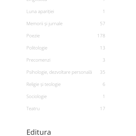
Luna apariției
1
Memorii și jurnale
57
Poezie
178
Politologie
13
Precomenzi
3
179.
Drama
Psihologie, dezvoltare personală
35
De
Religie și teologie
6
Sociologie
1
Teatru
17
Editura