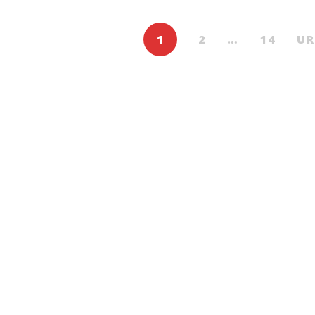
1
2
…
14
U