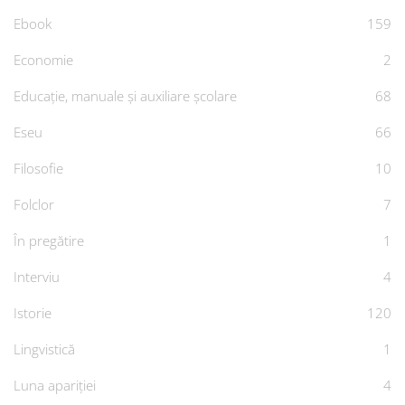
Ebook
159
Economie
2
Educație, manuale și auxiliare școlare
68
Eseu
66
Filosofie
10
Folclor
7
În pregătire
1
Interviu
4
Istorie
120
Lingvistică
1
Luna apariției
4