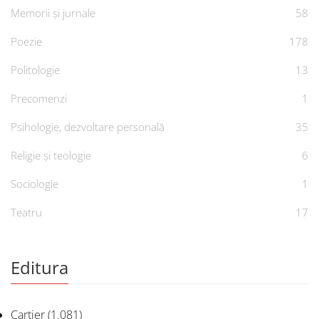
Memorii și jurnale
58
Poezie
178
Politologie
13
Precomenzi
1
Psihologie, dezvoltare personală
35
Religie și teologie
6
Sociologie
1
Teatru
17
Editura
Cartier
(1.081)