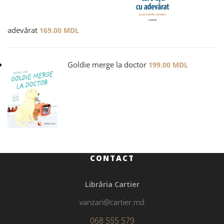
adevărat
169.00
MDL
Goldie merge la doctor
199.00
MDL
CONTACT
Librăria Cartier
vanzari@cartier.md
068 555 579