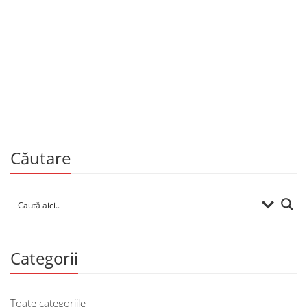
Cărți la 20 lei
Tradiții la superofertă
De
FLORIN DUMITRESCU
Căutare
Categorii
Toate categoriile