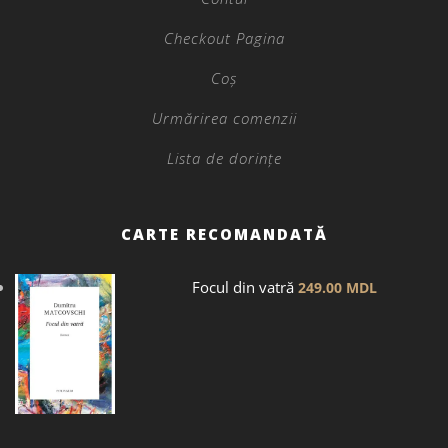
Checkout Pagina
Coș
Urmărirea comenzii
Lista de dorințe
CARTE RECOMANDATĂ
Focul din vatră
249.00
MDL