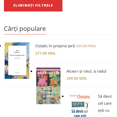
ELIMINAȚI FILTRELE
Cărți populare
Ostatic în propria țară
339.00
MDL
271.00
MDL
Aicea-i și raiul, și iadul
249.00
MDL
Să devii
cel care
ești cu