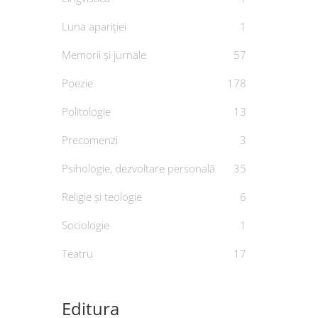
Luna apariției
1
Memorii și jurnale
57
Poezie
178
Politologie
13
Precomenzi
3
Psihologie, dezvoltare personală
35
Religie și teologie
6
Sociologie
1
Teatru
17
Editura