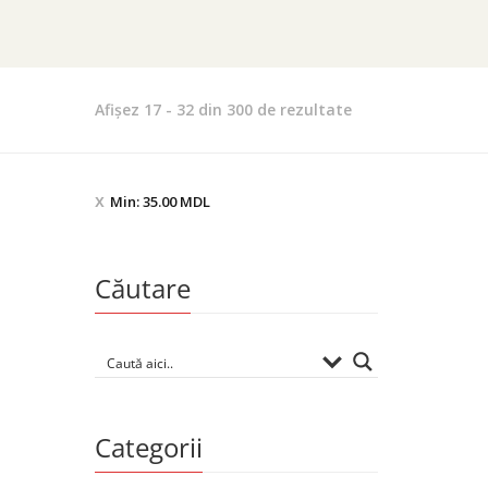
Sortat
Afișez 17 - 32 din 300 de rezultate
după
cele
mai
Min:
35.00
MDL
recente
Căutare
Categorii