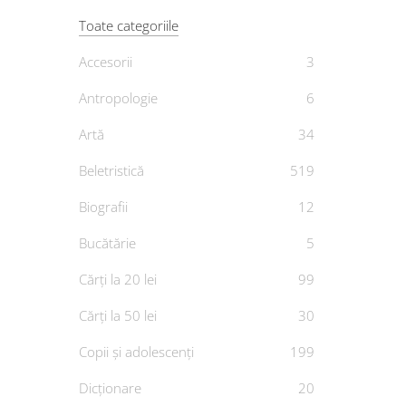
Toate categoriile
Accesorii
3
Antropologie
6
Artă
34
Beletristică
519
De
LIL
Biografii
12
Bucătărie
5
Cărți la 20 lei
99
Cărți la 50 lei
30
Copii și adolescenți
199
Dicționare
20