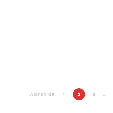
Beletristică
Beletristică
216.00
MDL
287.00
MDL
a dintre pini
Cartea secretă a Florei
Lea
De
ANA REYES
De
De
PATTI CALLAHAN HENRY
ANTERIOR
1
2
3
…