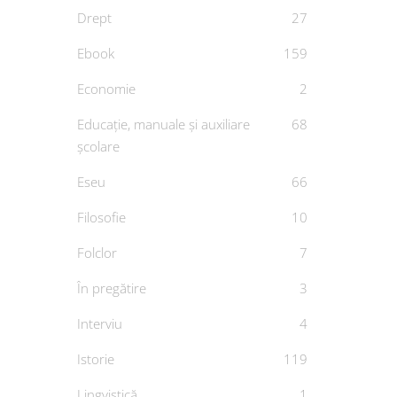
Drept
27
Ebook
159
Economie
2
Educație, manuale și auxiliare
68
școlare
Cobo
Eseu
66
D
Filosofie
10
Folclor
7
În pregătire
3
Interviu
4
Istorie
119
Lingvistică
1