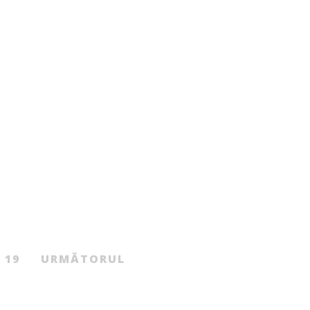
Beletristică
Beletristică
Copilul lui Noe
287.00
MDL
Anna O
De
ERIC-EMMANUEL SCHMITT
MATTHEW BLAKE
19
URMĂTORUL