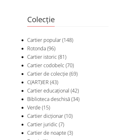
Colecție
Cartier popular
(148)
Rotonda
(96)
Cartier istoric
(81)
Cartier codobelc
(70)
Cartier de colecție
(69)
C(ART)IER
(43)
Cartier educațional
(42)
Biblioteca deschisă
(34)
Verde
(15)
Cartier dicționar
(10)
Cartier juridic
(7)
Cartier de noapte
(3)