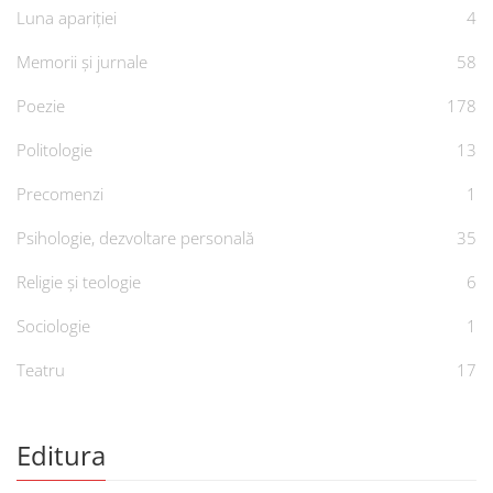
Luna apariției
4
Memorii și jurnale
58
Poezie
178
Politologie
13
Precomenzi
1
Psihologie, dezvoltare personală
35
Religie și teologie
6
Sociologie
1
Teatru
17
Editura