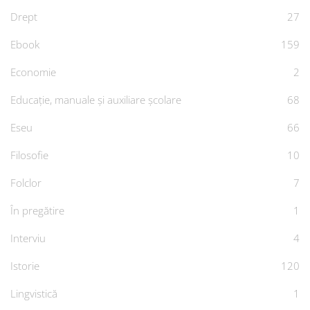
Drept
27
Ebook
159
Economie
2
Educație, manuale și auxiliare școlare
68
Eseu
66
Filosofie
10
Folclor
7
În pregătire
1
Interviu
4
Istorie
120
Lingvistică
1