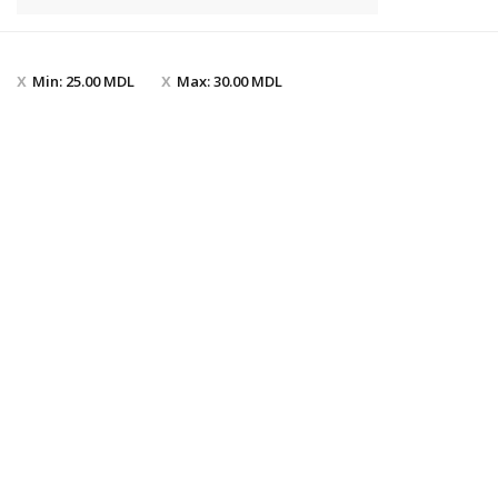
Min:
25.00
MDL
Max:
30.00
MDL