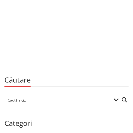
Copii și adolescenți
Întoarcerea micului prinț
De
JEAN-PIERRE DAVIDTS
Căutare
Categorii