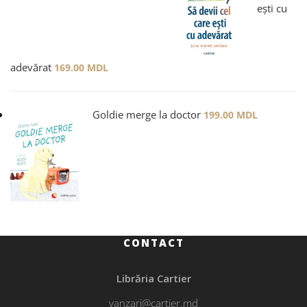
ești cu
adevărat
169.00
MDL
Goldie merge la doctor
199.00
MDL
CONTACT
Librăria Cartier
vanzari@cartier.md