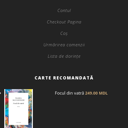
Contul
Checkout Pagina
Coș
Urmărirea comenzii
Lista de dorințe
CARTE RECOMANDATĂ
Focul din vatră
249.00
MDL