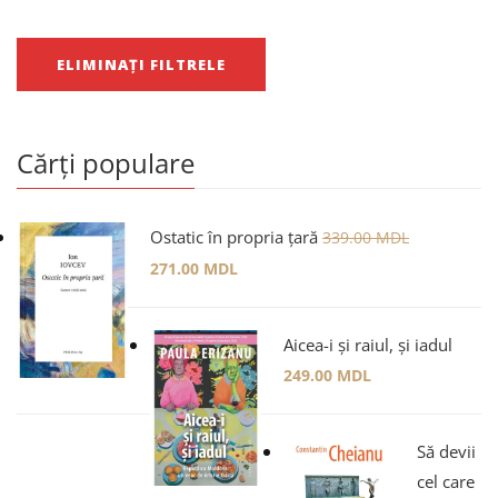
ELIMINAȚI FILTRELE
Cărți populare
Ostatic în propria țară
339.00
MDL
271.00
MDL
Aicea-i și raiul, și iadul
249.00
MDL
Să devii
cel care