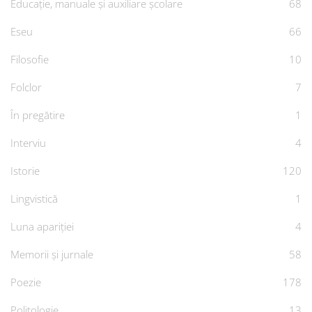
Educație, manuale și auxiliare școlare
68
Eseu
66
Filosofie
10
Folclor
7
În pregătire
1
Interviu
4
Istorie
120
Lingvistică
1
Luna apariției
4
Memorii și jurnale
58
Poezie
178
Politologie
13