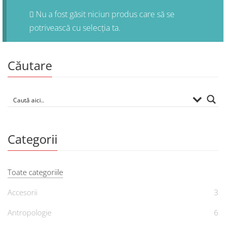
Nu a fost găsit niciun produs care să se
potrivească cu selecția ta.
Căutare
Categorii
Toate categoriile
Accesorii
3
Antropologie
6