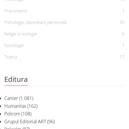
Precomenzi
1
Psihologie, dezvoltare personală
35
Religie și teologie
6
Sociologie
1
Teatru
17
Editura
Cartier
(1.081)
Humanitas
(162)
Polirom
(108)
Grupul Editorial ART
(96)