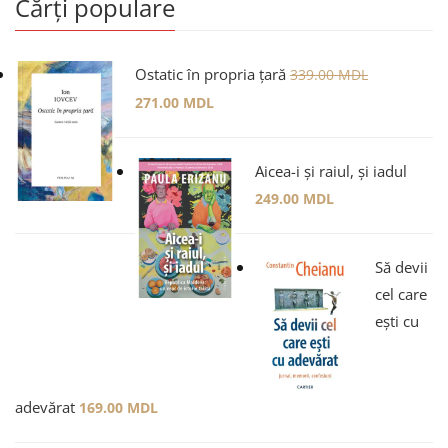
Cărți populare
Ostatic în propria țară
339.00
MDL
271.00
MDL
Aicea-i și raiul, și iadul
249.00
MDL
Să devii
cel care
ești cu
adevărat
169.00
MDL