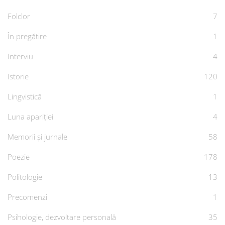
Folclor
7
În pregătire
1
Interviu
4
Istorie
120
Lingvistică
1
Luna apariției
4
Memorii și jurnale
58
Poezie
178
Politologie
13
Precomenzi
1
Psihologie, dezvoltare personală
35