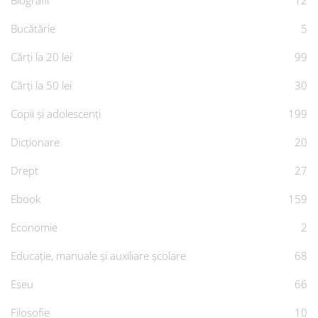
Biografii
12
Bucătărie
5
Cărți la 20 lei
99
Cărți la 50 lei
30
Copii și adolescenți
199
Dicționare
20
Drept
27
Ebook
159
Economie
2
Educație, manuale și auxiliare școlare
68
Eseu
66
Filosofie
10