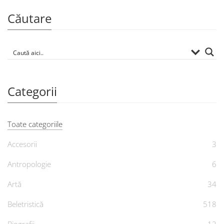
Căutare
Categorii
Toate categoriile
Accesorii
3
Antropologie
6
Artă
34
Beletristică
518