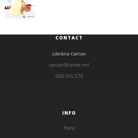
CONTACT
Librăria Cartier
vanzari@cartier.md
068 555 579
INFO
Plată