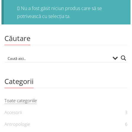
Nu a fost găsit niciun produs care să se
potrivească cu selecția ta.
Căutare
Categorii
Toate categoriile
Accesorii
3
Antropologie
6