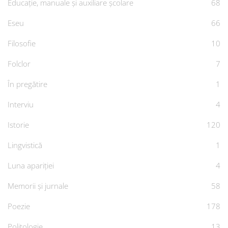
Educație, manuale și auxiliare școlare
68
Eseu
66
Filosofie
10
Folclor
7
În pregătire
1
Interviu
4
Istorie
120
Lingvistică
1
Luna apariției
4
Memorii și jurnale
58
Poezie
178
Politologie
13