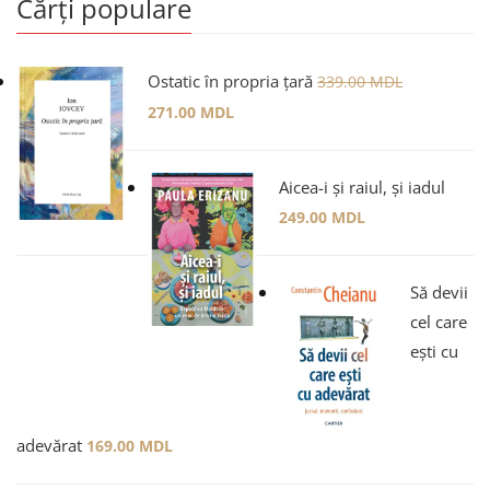
Cărți populare
Ostatic în propria țară
339.00
MDL
271.00
MDL
Aicea-i și raiul, și iadul
249.00
MDL
Să devii
cel care
ești cu
adevărat
169.00
MDL