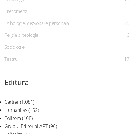
Precomenzi
1
Psihologie, dezvoltare personală
35
Religie și teologie
6
Sociologie
1
Teatru
17
Editura
Cartier
(1.081)
Humanitas
(162)
Polirom
(108)
Grupul Editorial ART
(96)