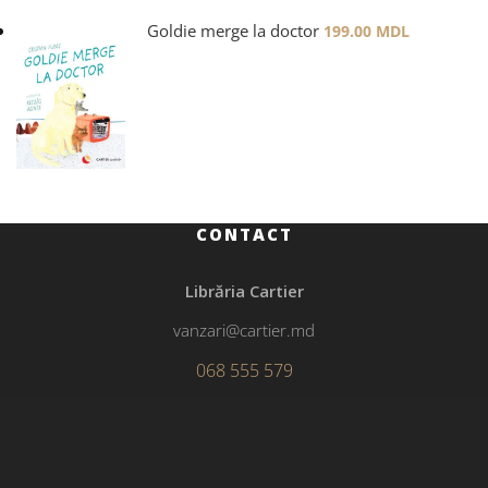
Goldie merge la doctor
199.00
MDL
CONTACT
Librăria Cartier
vanzari@cartier.md
068 555 579