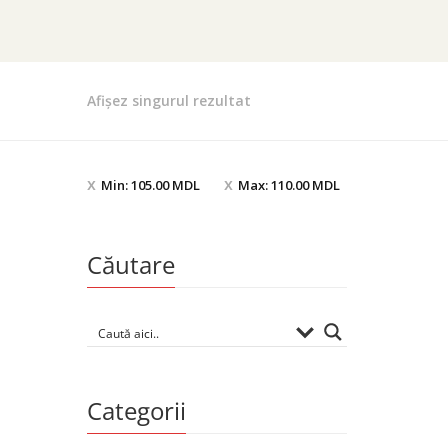
Afișez singurul rezultat
Min:
105.00
MDL
Max:
110.00
MDL
Căutare
Categorii