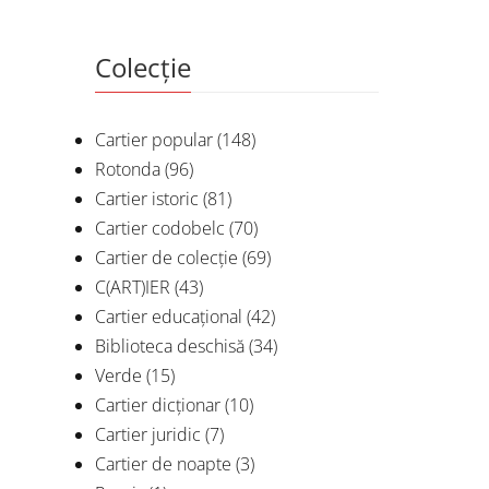
Colecție
Cartier popular
(148)
Rotonda
(96)
Cartier istoric
(81)
Cartier codobelc
(70)
Cartier de colecție
(69)
C(ART)IER
(43)
Cartier educațional
(42)
Biblioteca deschisă
(34)
Verde
(15)
Cartier dicționar
(10)
Cartier juridic
(7)
Cartier de noapte
(3)