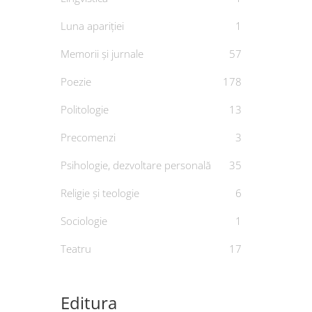
Luna apariției
1
Memorii și jurnale
57
Poezie
178
Politologie
13
Precomenzi
3
Psihologie, dezvoltare personală
35
Religie și teologie
6
Sociologie
1
Teatru
17
Editura