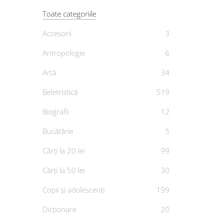
Toate categoriile
Accesorii
3
Antropologie
6
În că
Artă
34
D
Beletristică
519
Biografii
12
Bucătărie
5
Cărți la 20 lei
99
Cărți la 50 lei
30
Copii și adolescenți
199
Dicționare
20