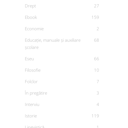
Drept
27
Ebook
159
Economie
2
Educație, manuale și auxiliare
68
școlare
Eseu
66
Filosofie
10
Folclor
7
În pregătire
3
Interviu
4
Istorie
119
Lingvistică
1