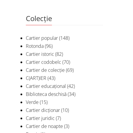
Colecție
Cartier popular
(148)
Rotonda
(96)
Cartier istoric
(82)
Cartier codobelc
(70)
Cartier de colecție
(69)
C(ART)IER
(43)
Cartier educațional
(42)
Biblioteca deschisă
(34)
Verde
(15)
Cartier dicționar
(10)
Cartier juridic
(7)
Cartier de noapte
(3)