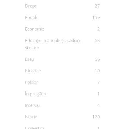
Drept
27
Ebook
159
Economie
2
Educație, manuale și auxiliare
68
școlare
Evang
Eseu
66
De
Filosofie
10
Folclor
7
În pregătire
1
Interviu
4
Istorie
120
Lingvistică
1