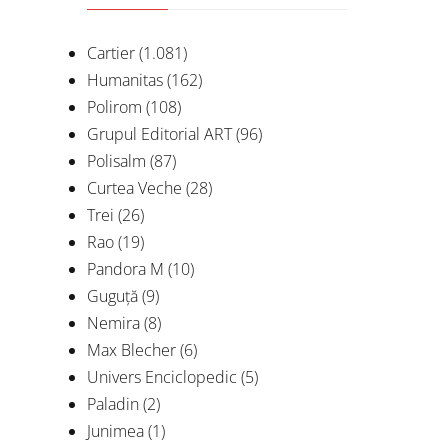
Cartier
(1.081)
Humanitas
(162)
Polirom
(108)
Mem
Grupul Editorial ART
(96)
Polisalm
(87)
Curtea Veche
(28)
Boa
Trei
(26)
D
Rao
(19)
Pandora M
(10)
Guguță
(9)
Nemira
(8)
Max Blecher
(6)
Univers Enciclopedic
(5)
Paladin
(2)
Junimea
(1)