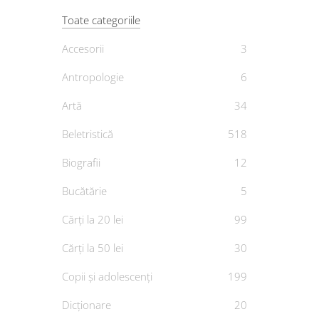
Toate categoriile
Accesorii
3
Antropologie
6
Sapiens
Artă
34
Beletristică
518
De
YU
Biografii
12
Bucătărie
5
Cărți la 20 lei
99
Cărți la 50 lei
30
Copii și adolescenți
199
Dicționare
20