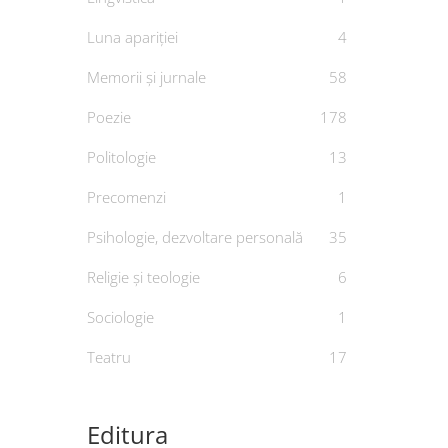
Luna apariției
4
Memorii și jurnale
58
Poezie
178
Politologie
13
Cei răm
De
P
Precomenzi
1
Psihologie, dezvoltare personală
35
Religie și teologie
6
Sociologie
1
Teatru
17
Editura