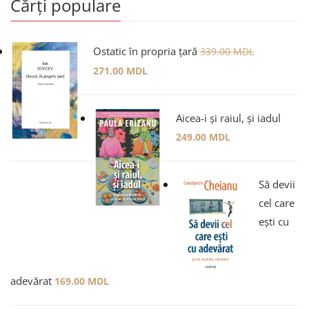
Cărți populare
Ostatic în propria țară
339.00
MDL
271.00
MDL
Aicea-i și raiul, și iadul
249.00
MDL
Să devii
cel care
ești cu
adevărat
169.00
MDL