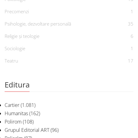
Precomenzi
1
Psihologie, dezvoltare personală
35
Religie și teologie
6
Sociologie
1
Teatru
17
Editura
Cartier
(1.081)
Humanitas
(162)
Polirom
(108)
Grupul Editorial ART
(96)