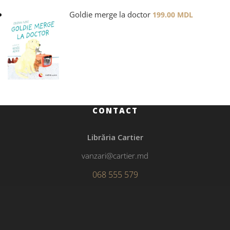
Goldie merge la doctor
199.00
MDL
CONTACT
Librăria Cartier
vanzari@cartier.md
068 555 579