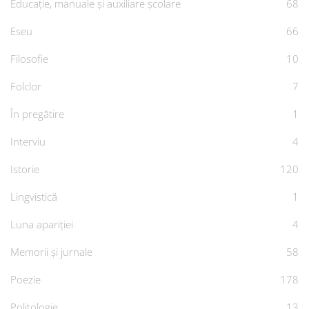
Educație, manuale și auxiliare școlare
68
Eseu
66
Filosofie
10
Folclor
7
În pregătire
1
Interviu
4
Istorie
120
Lingvistică
1
Luna apariției
4
Memorii și jurnale
58
Poezie
178
Politologie
13