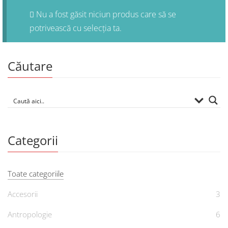
Nu a fost găsit niciun produs care să se
potrivească cu selecția ta.
Căutare
Categorii
Toate categoriile
Accesorii
3
Antropologie
6