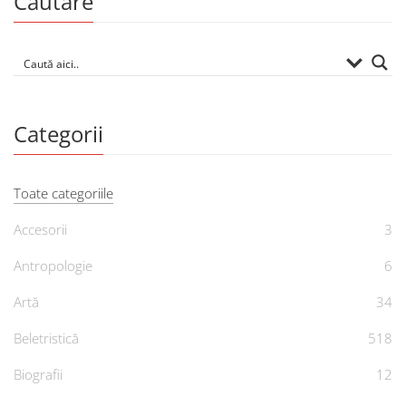
Căutare
Categorii
Toate categoriile
Accesorii
3
Antropologie
6
Artă
34
Beletristică
518
Biografii
12