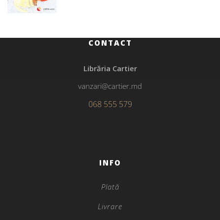
CONTACT
Librăria Cartier
vanzari@cartier.md
068 555 579
INFO
Plată
Livrare