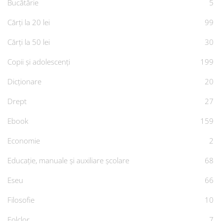
Bucătărie
5
Cărți la 20 lei
99
Cărți la 50 lei
30
Copii și adolescenți
199
Dicționare
20
Drept
27
Ebook
159
Economie
2
Educație, manuale și auxiliare școlare
68
Eseu
66
Filosofie
10
Folclor
7