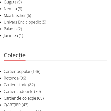
Guguță
(9)
Nemira
(8)
Max Blecher
(6)
Univers Enciclopedic
(5)
Paladin
(2)
Junimea
(1)
Colecție
Cartier popular
(148)
Rotonda
(96)
Cartier istoric
(82)
Cartier codobelc
(70)
Cartier de colecție
(69)
C(ART)IER
(43)