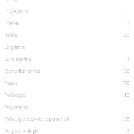
În pregătire
1
Interviu
4
Istorie
120
Lingvistică
1
Luna apariției
4
Memorii și jurnale
58
Poezie
178
Politologie
13
Precomenzi
1
Psihologie, dezvoltare personală
35
Religie și teologie
6