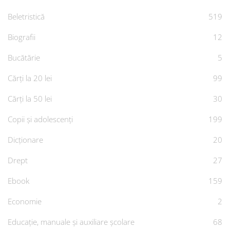
Beletristică
519
Biografii
12
Bucătărie
5
Cărți la 20 lei
99
Cărți la 50 lei
30
Copii și adolescenți
199
Dicționare
20
Drept
27
Ebook
159
Economie
2
Educație, manuale și auxiliare școlare
68