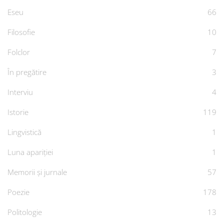
Eseu
66
Filosofie
10
Folclor
7
În pregătire
3
Interviu
4
Istorie
119
Lingvistică
1
Luna apariției
1
Memorii și jurnale
57
Poezie
178
Politologie
13