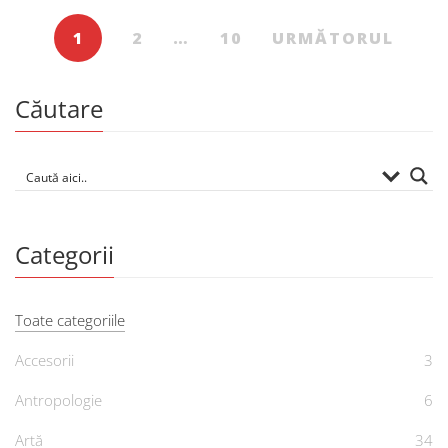
1
2
…
10
URMĂTORUL
Căutare
Categorii
Toate categoriile
Accesorii
3
Antropologie
6
Artă
34