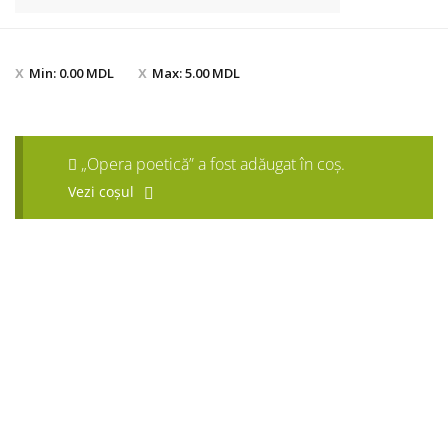
Min:
0.00
MDL
Max:
5.00
MDL
„Opera poetică” a fost adăugat în coș.
Vezi coșul