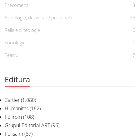
Precomenzi
3
Psihologie, dezvoltare personală
35
Religie și teologie
6
Sociologie
1
Teatru
17
Editura
Cartier
(1.080)
Humanitas
(162)
Polirom
(108)
Grupul Editorial ART
(96)
Polisalm
(87)