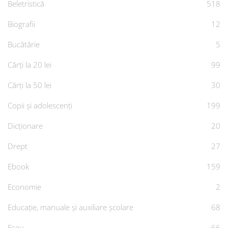
Beletristică
518
Biografii
12
Bucătărie
5
Cărți la 20 lei
99
Cărți la 50 lei
30
Copii și adolescenți
199
Dicționare
20
Drept
27
Ebook
159
Economie
2
Educație, manuale și auxiliare școlare
68
Eseu
66