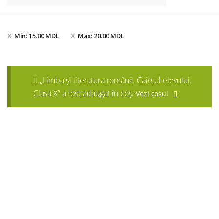
Min:
15.00
MDL
Max:
20.00
MDL
„Limba și literatura română. Caietul elevului.
Clasa X” a fost adăugat în coș.
Vezi coșul