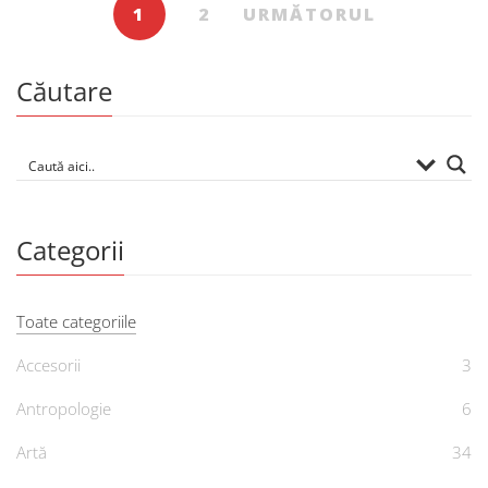
1
2
URMĂTORUL
Căutare
Categorii
Toate categoriile
Accesorii
3
Antropologie
6
Artă
34