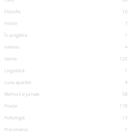
Filosofie
10
Folclor
7
În pregătire
1
Interviu
4
Istorie
120
Lingvistică
1
Luna apariției
4
Memorii și jurnale
58
Poezie
178
Politologie
13
Precomenzi
1