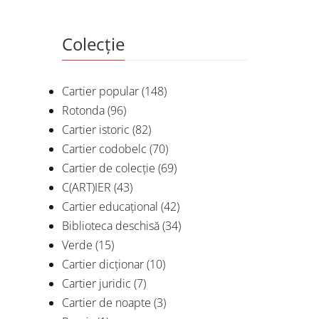
Colecție
Cartier popular
(148)
Rotonda
(96)
Cartier istoric
(82)
Cartier codobelc
(70)
Cartier de colecție
(69)
C(ART)IER
(43)
Cartier educațional
(42)
Biblioteca deschisă
(34)
Verde
(15)
Cartier dicționar
(10)
Cartier juridic
(7)
Cartier de noapte
(3)