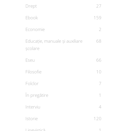
Drept
27
Ebook
159
Economie
2
Educație, manuale și auxiliare
68
școlare
Eseu
66
Filosofie
10
Folclor
7
În pregătire
1
Interviu
4
Istorie
120
Lingvistică
1