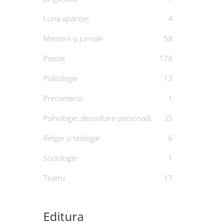
Luna apariției
4
Memorii și jurnale
58
Poezie
178
Politologie
13
Precomenzi
1
Psihologie, dezvoltare personală
35
Religie și teologie
6
Sociologie
1
Teatru
17
Editura