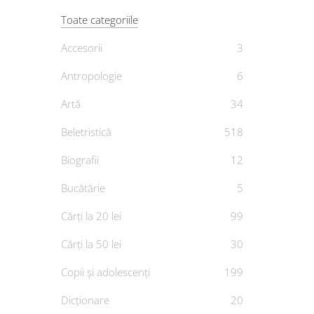
Toate categoriile
Accesorii
3
Antropologie
6
Singur 
Artă
34
De
Beletristică
518
Biografii
12
Bucătărie
5
Cărți la 20 lei
99
Cărți la 50 lei
30
Copii și adolescenți
199
Dicționare
20