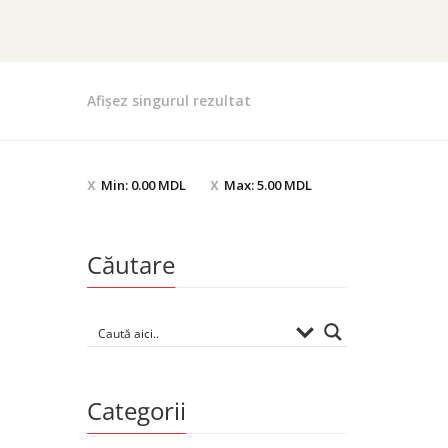
Afișez singurul rezultat
Min:
0.00
MDL
Max:
5.00
MDL
Căutare
Categorii