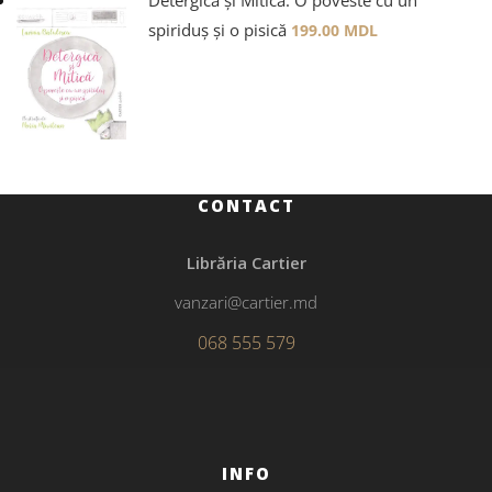
Detergică și Mitică. O poveste cu un
spiriduș și o pisică
199.00
MDL
CONTACT
Librăria Cartier
vanzari@cartier.md
068 555 579
INFO