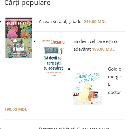
Cărți populare
Aicea-i și raiul, și iadul
249.00
MDL
Să devii cel care ești cu
adevărat
169.00
MDL
Goldie
merge
la
doctor
199.00
MDL