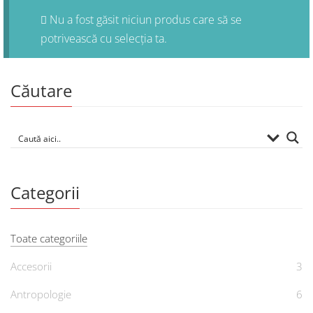
Nu a fost găsit niciun produs care să se
potrivească cu selecția ta.
Căutare
Categorii
Toate categoriile
Accesorii
3
Antropologie
6