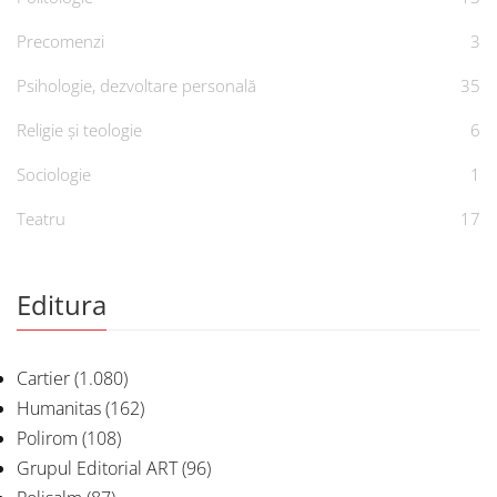
Precomenzi
3
Psihologie, dezvoltare personală
35
Religie și teologie
6
Sociologie
1
Teatru
17
Editura
Cartier
(1.080)
Humanitas
(162)
Polirom
(108)
Grupul Editorial ART
(96)