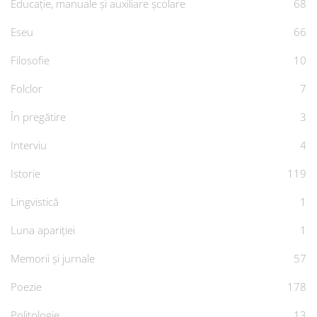
Educație, manuale și auxiliare școlare
68
Eseu
66
Filosofie
10
Folclor
7
În pregătire
3
Interviu
4
Istorie
119
Lingvistică
1
Luna apariției
1
Memorii și jurnale
57
Poezie
178
Politologie
13