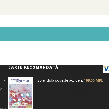
CARTE RECOMANDATĂ
Splendida poveste accident
169.00
MDL
na
enzii