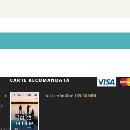
CARTE RECOMANDATĂ
Tot ce rămâne
169.00
MDL
na
enzii