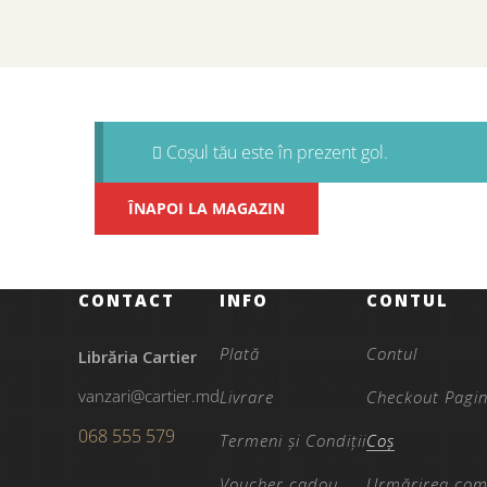
Coșul tău este în prezent gol.
ÎNAPOI LA MAGAZIN
CONTACT
INFO
CONTUL
Plată
Contul
Librăria Cartier
vanzari@cartier.md
Livrare
Checkout Pagi
068 555 579
Termeni și Condiții
Coș
Voucher cadou
Urmărirea com