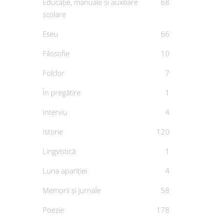
Educație, manuale și auxiliare
68
școlare
Eseu
66
Filosofie
10
Folclor
7
În pregătire
1
Interviu
4
Istorie
120
Lingvistică
1
Luna apariției
4
Memorii și jurnale
58
Poezie
178