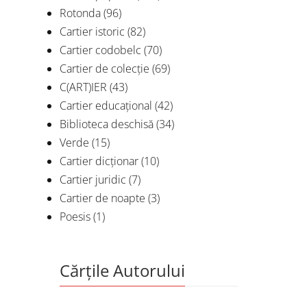
Rotonda
(96)
Cartier istoric
(82)
Cartier codobelc
(70)
Cartier de colecție
(69)
C(ART)IER
(43)
Cartier educațional
(42)
Biblioteca deschisă
(34)
Verde
(15)
Cartier dicționar
(10)
Cartier juridic
(7)
Cartier de noapte
(3)
Poesis
(1)
Cărțile Autorului