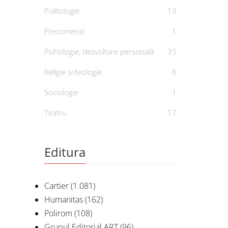
Politologie
13
Precomenzi
1
Psihologie, dezvoltare personală
35
Religie și teologie
6
Sociologie
1
Teatru
17
Editura
Cartier
(1.081)
Humanitas
(162)
Polirom
(108)
Grupul Editorial ART
(96)