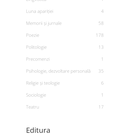
Luna apariției
4
Memorii și jurnale
58
Poezie
178
Politologie
13
Precomenzi
1
Cop
Psihologie, dezvoltare personală
35
Religie și teologie
6
Goldie
Sociologie
1
De
Teatru
17
Editura