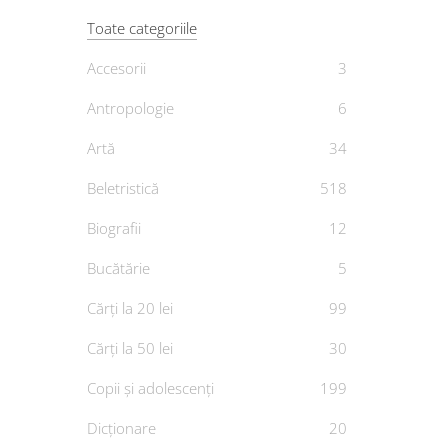
Toate categoriile
Accesorii
3
Mem
Antropologie
6
Artă
34
Goldie
Beletristică
518
De
Biografii
12
Bucătărie
5
Cărți la 20 lei
99
Cărți la 50 lei
30
Copii și adolescenți
199
Dicționare
20