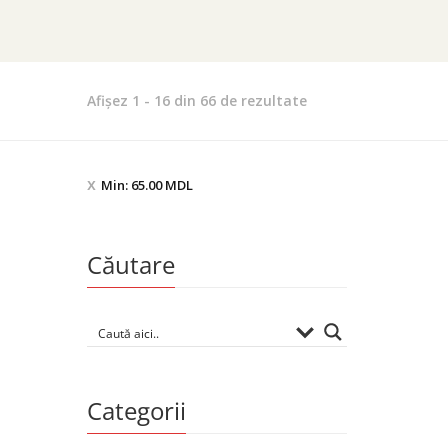
Sortat
Afișez 1 - 16 din 66 de rezultate
după
evaluarea
medie
Min:
65.00
MDL
Căutare
Categorii