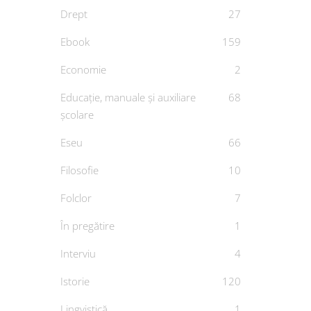
Drept
27
Ebook
159
Economie
2
Educație, manuale și auxiliare
68
Cop
școlare
Eseu
66
Mister
str
Filosofie
10
legg
Folclor
7
De
CUL
În pregătire
1
Interviu
4
Istorie
120
Lingvistică
1