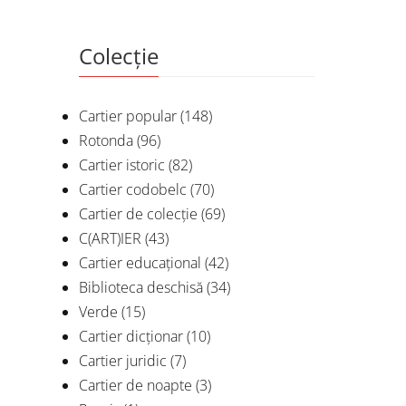
Colecție
Cartier popular
(148)
Rotonda
(96)
Cartier istoric
(82)
Cartier codobelc
(70)
Cartier de colecție
(69)
C(ART)IER
(43)
Cartier educațional
(42)
Biblioteca deschisă
(34)
Verde
(15)
Cartier dicționar
(10)
Cartier juridic
(7)
Cartier de noapte
(3)