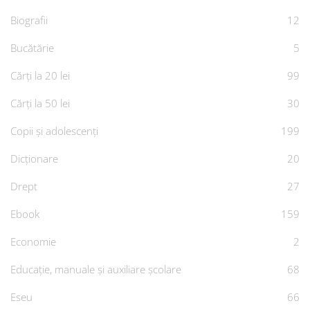
Biografii
12
Bucătărie
5
Cărți la 20 lei
99
Cărți la 50 lei
30
Copii și adolescenți
199
Dicționare
20
Drept
27
Ebook
159
Economie
2
Educație, manuale și auxiliare școlare
68
Eseu
66