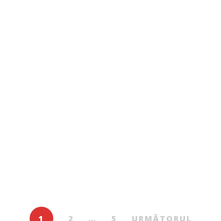
Copii și adolescenți
Scara secretă
De
JILL BARKLEM
1
2
…
5
URMĂTORUL