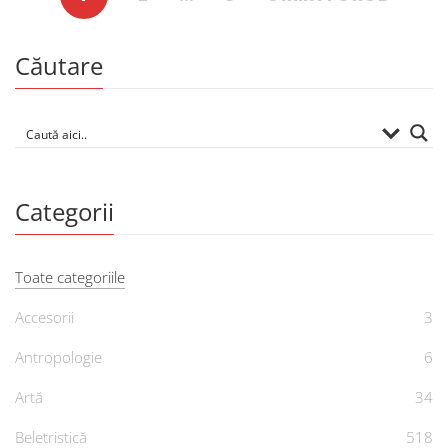
Căutare
Categorii
Toate categoriile
Accesorii
3
Antropologie
6
Artă
34
Beletristică
518