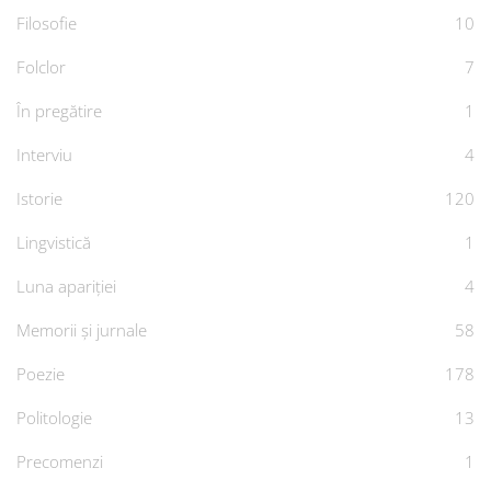
Filosofie
10
Folclor
7
În pregătire
1
Interviu
4
Istorie
120
Lingvistică
1
Luna apariției
4
Memorii și jurnale
58
Poezie
178
Politologie
13
Precomenzi
1