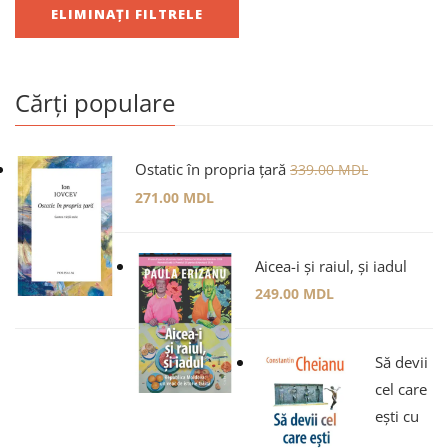
ELIMINAȚI FILTRELE
Cărți populare
Ostatic în propria țară
339.00
MDL
271.00
MDL
Aicea-i și raiul, și iadul
249.00
MDL
Să devii
cel care
ești cu