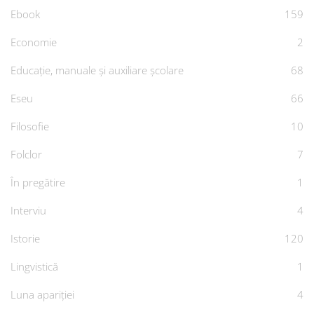
Ebook
159
Economie
2
Educație, manuale și auxiliare școlare
68
Eseu
66
Filosofie
10
Folclor
7
În pregătire
1
Interviu
4
Istorie
120
Lingvistică
1
Luna apariției
4