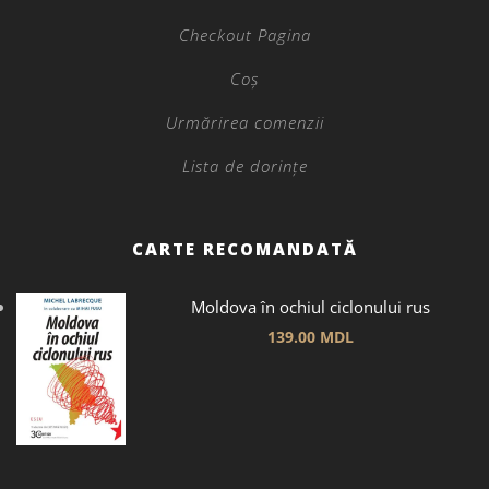
Checkout Pagina
Coș
Urmărirea comenzii
Lista de dorințe
CARTE RECOMANDATĂ
Moldova în ochiul ciclonului rus
139.00
MDL