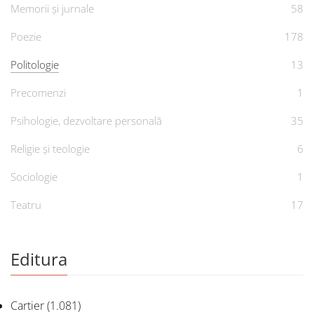
Memorii și jurnale
58
Poezie
178
Politologie
13
Precomenzi
1
Psihologie, dezvoltare personală
35
Religie și teologie
6
Sociologie
1
Teatru
17
Editura
Cartier
(1.081)