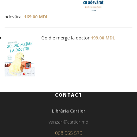
adevărat
169.00
MDL
Goldie merge la doctor
199.00
MDL
CONTACT
Librăria Cartier
vanzari@cartier.md
068 555 579