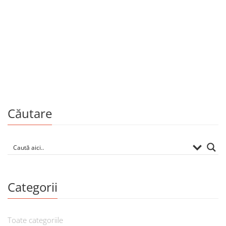
Politologie
Basarabia e România?
De
DAN DUNGACIU
Căutare
Categorii
Toate categoriile