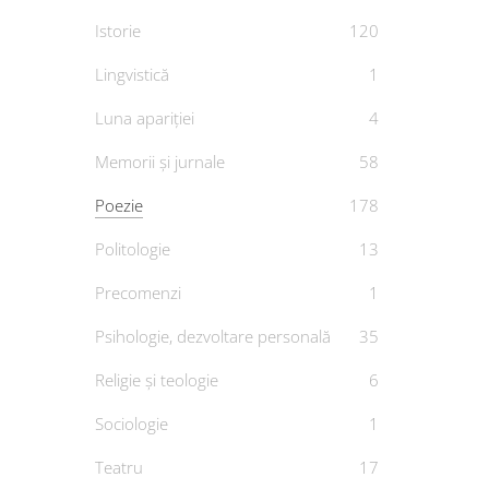
Istorie
120
Lingvistică
1
Luna apariției
4
Memorii și jurnale
58
Poezie
178
Politologie
13
Precomenzi
1
Psihologie, dezvoltare personală
35
Religie și teologie
6
Sociologie
1
Teatru
17