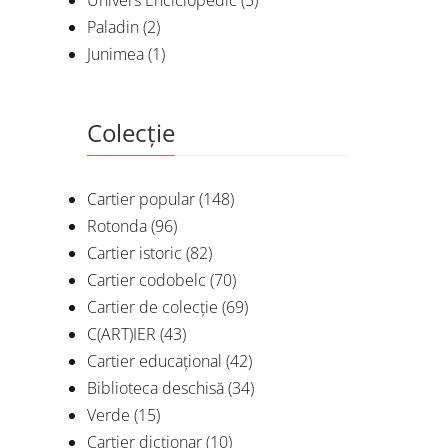
Univers Enciclopedic
(5)
Paladin
(2)
Junimea
(1)
Colecție
Cartier popular
(148)
Rotonda
(96)
Cartier istoric
(82)
Cartier codobelc
(70)
Cartier de colecție
(69)
C(ART)IER
(43)
Cartier educațional
(42)
Biblioteca deschisă
(34)
Verde
(15)
Cartier dicționar
(10)