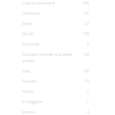
Copii și adolescenți
199
Dicționare
20
Drept
27
Ebook
159
Economie
2
Educație, manuale și auxiliare
68
școlare
Eseu
66
Filosofie
10
Folclor
7
În pregătire
1
Interviu
4