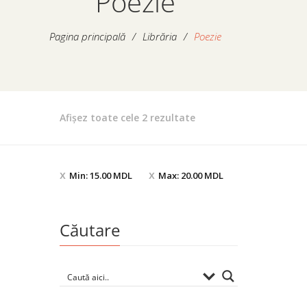
Poezie
Pagina principală
/
Librăria
/
Poezie
Sortat
Afișez toate cele 2 rezultate
după
preț:
de
Min:
15.00
MDL
Max:
20.00
MDL
la
mic
la
Căutare
mare