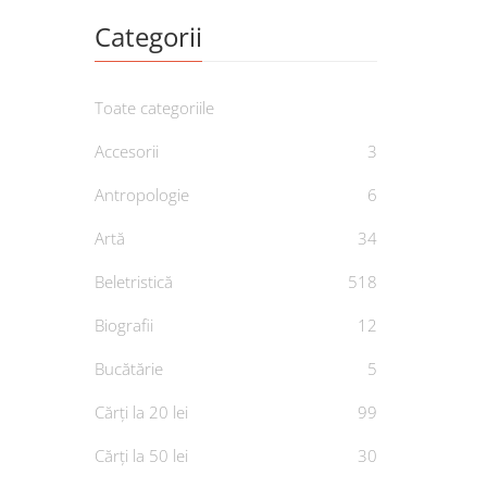
Categorii
Toate categoriile
Accesorii
3
Antropologie
6
39.0
Artă
34
Op
Beletristică
518
De
Biografii
12
Bucătărie
5
Cărți la 20 lei
99
Cărți la 50 lei
30