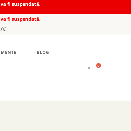
 va fi suspendată.
 va fi suspendată.
7.00
IMENTE
BLOG
0
0