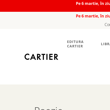
Pe 6 martie, în z
Pe 6 martie, în z
Co
EDITURA
LIBR
CARTIER