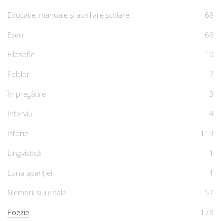
Educație, manuale și auxiliare școlare
68
Eseu
66
Filosofie
10
Folclor
7
În pregătire
3
Interviu
4
Istorie
119
Lingvistică
1
Luna apariției
1
Memorii și jurnale
57
Poezie
178