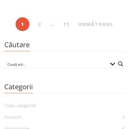
De
ALINA PURCARU
1
2
…
11
URMĂTORUL
Căutare
Categorii
Toate categoriile
Accesorii
3
Antropologie
6