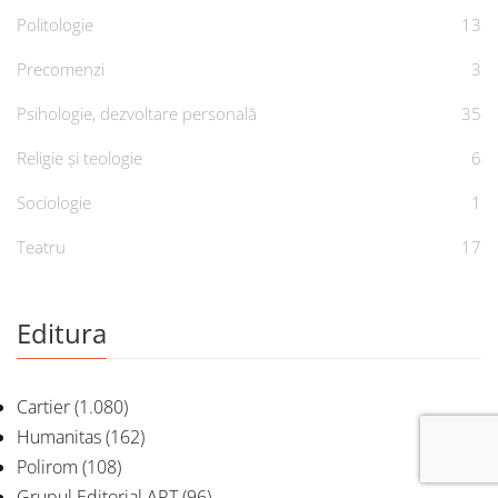
Politologie
13
Precomenzi
3
Psihologie, dezvoltare personală
35
Religie și teologie
6
Sociologie
1
Teatru
17
Editura
Cartier
(1.080)
Humanitas
(162)
Polirom
(108)
Grupul Editorial ART
(96)