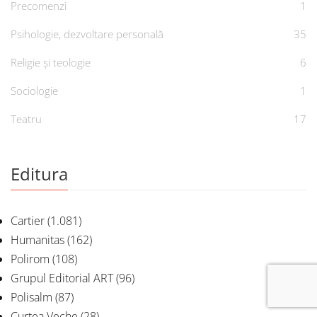
Precomenzi
1
Psihologie, dezvoltare personală
35
Religie și teologie
6
Sociologie
1
Teatru
17
Editura
Cartier
(1.081)
Humanitas
(162)
Polirom
(108)
Grupul Editorial ART
(96)
Polisalm
(87)
Curtea Veche
(28)