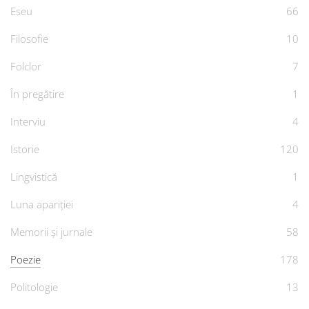
Eseu
66
Filosofie
10
Folclor
7
În pregătire
1
Interviu
4
Istorie
120
Lingvistică
1
Luna apariției
4
Memorii și jurnale
58
Poezie
178
Politologie
13