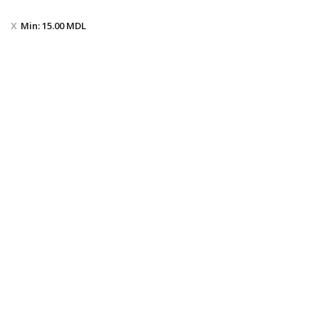
Min:
15.00
MDL