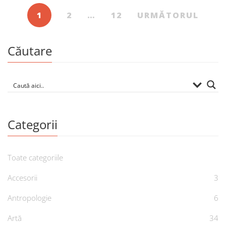
1
2
…
12
URMĂTORUL
Căutare
Categorii
Toate categoriile
Accesorii
3
Antropologie
6
Artă
34