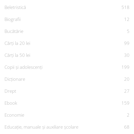
Beletristică
518
Biografii
12
Bucătărie
5
Cărți la 20 lei
99
Cărți la 50 lei
30
Copii și adolescenți
199
Dicționare
20
Drept
27
Ebook
159
Economie
2
Educație, manuale și auxiliare școlare
68