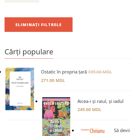
ELIMINAȚI FILTRELE
Cărți populare
Ostatic în propria țară
339.00
MDL
271.00
MDL
Aicea-i și raiul, și iadul
249.00
MDL
Să devii