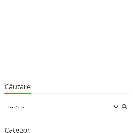
Cărți la 20 lei
Un spațiu blând, care mă primește cum m-ar
îmbrățișa
De
ALEXANDRU COSMESCU
Căutare
Categorii