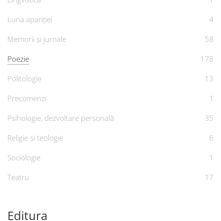
Luna apariției
4
Memorii și jurnale
58
Poezie
178
Politologie
13
Precomenzi
1
Psihologie, dezvoltare personală
35
Religie și teologie
6
Sociologie
1
Teatru
17
Editura