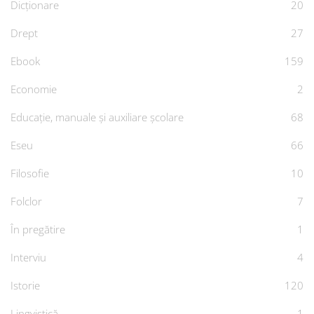
Dicționare
20
Drept
27
Ebook
159
Economie
2
Educație, manuale și auxiliare școlare
68
Eseu
66
Filosofie
10
Folclor
7
În pregătire
1
Interviu
4
Istorie
120
Lingvistică
1