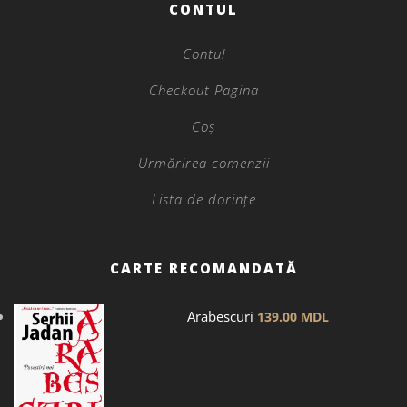
CONTUL
Contul
Checkout Pagina
Coș
Urmărirea comenzii
Lista de dorințe
CARTE RECOMANDATĂ
Arabescuri
139.00
MDL