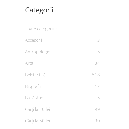
Categorii
Toate categoriile
Accesorii
3
Antropologie
6
39.0
Artă
34
Op
Beletristică
518
De
Biografii
12
Bucătărie
5
Cărți la 20 lei
99
Cărți la 50 lei
30