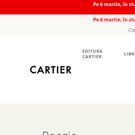
Pe 6 martie, în z
Pe 6 martie, în z
Co
EDITURA
LIBR
CARTIER