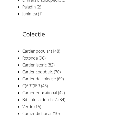
Univers Enciclopedic
(5)
Paladin
(2)
Junimea
(1)
Colecție
Cartier popular
(148)
Rotonda
(96)
Cartier istoric
(82)
Cartier codobelc
(70)
Cartier de colecție
(69)
C(ART)IER
(43)
Cartier educațional
(42)
Biblioteca deschisă
(34)
Verde
(15)
Cartier dicționar
(10)