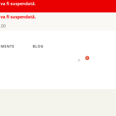
 va fi suspendată.
 va fi suspendată.
7.00
IMENTE
BLOG
0
0