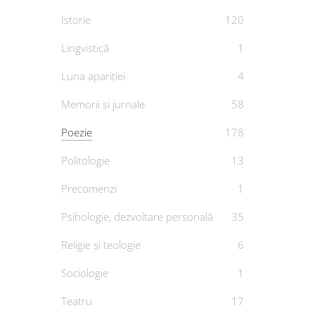
Istorie
120
Lingvistică
1
Luna apariției
4
Memorii și jurnale
58
Poezie
178
Politologie
13
Precomenzi
1
Psihologie, dezvoltare personală
35
Religie și teologie
6
Sociologie
1
Teatru
17