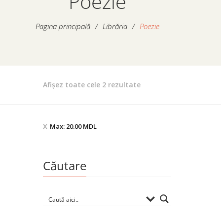
Poezie
Pagina principală
/
Librăria
/
Poezie
Sortat
Afișez toate cele 2 rezultate
după
preț:
de
Max:
20.00
MDL
la
mare
la
Căutare
mic