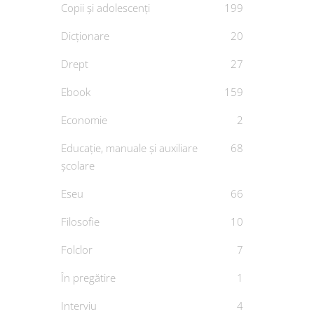
Copii și adolescenți
199
Dicționare
20
Drept
27
Ebook
159
Economie
2
Educație, manuale și auxiliare
68
școlare
Eseu
66
Filosofie
10
Folclor
7
În pregătire
1
Interviu
4